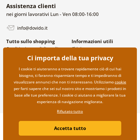
Assistenza clienti
nei giorni lavorativi Lun - Ven 08:00-16:00
info@dovido.it
Tutto sullo shopping
Informazioni utili
Condizioni generali di vendita e
Chi siamo
reclami
FAQ
Ci importa della tua privacy
Politica sulla privacy
Contatti
Opzioni di spedizione e
Collaborazione all’ingrosso
I cookie ti aiuteranno a trovare rapidamente ciò di cui hai
pagamento
bisogno, ti faranno risparmiare tempo e ti impediranno di
Reso della merce
visualizzare annunci che non ti interessano. Utilizziamo
cookie
per farti sapere che sei sul nostro sito e mostriamo i prodotti in
base alle tue preferenze. I cookie ci aiutano a migliorare la tua
esperienza di navigazione migliorata.
Rifiutato tutto
Copyright ©2019 © Dovido.it.
Accetta tutto
Webdesign
Litvanyi.sk
| Negozio online creato da