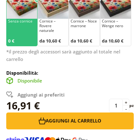
Senza cornice
Cornice –
Cornice – Noce
Cornice –
Rovere
marrone
Wenge nero
naturale
0 €
da 10,60 €
da 10,60 €
da 10,60 €
*il prezzo degli accessori sarà aggiunto al totale nel
carrello
Disponibilità:
Disponibile
Aggiungi ai preferiti
16,91 €
+
pz
-
AGGIUNGI AL CARRELLO