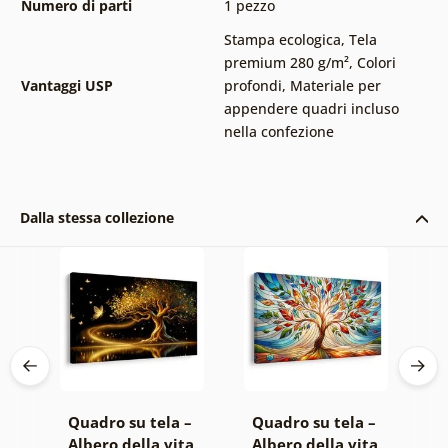
Numero di parti
1 pezzo
Stampa ecologica
,
Tela
premium 280 g/m²
,
Colori
Vantaggi USP
profondi
,
Materiale per
appendere quadri incluso
nella confezione
Dalla stessa collezione
 –
Quadro su tela –
Quadro su tela –
Q
ta
Albero della vita
Albero della vita
T