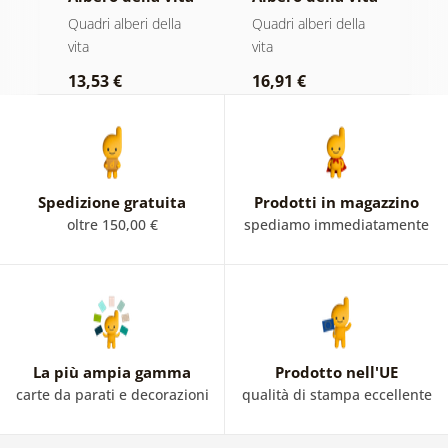
magia dorata
in vetrata
s
Quadri alberi della
Quadri alberi della
Q
colorata
vita
vita
p
13,53 €
16,91 €
1
Spedizione gratuita
Prodotti in magazzino
oltre 150,00 €
spediamo immediatamente
La più ampia gamma
Prodotto nell'UE
carte da parati e decorazioni
qualità di stampa eccellente