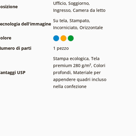
Ufficio
,
Soggiorno
,
osizione
Ingresso
,
Camera da letto
Su tela
,
Stampato
,
ecnologia dell'immagine
Incorniciato
,
Orizzontale
olore
umero di parti
1 pezzo
Stampa ecologica
,
Tela
premium 280 g/m²
,
Colori
antaggi USP
profondi
,
Materiale per
appendere quadri incluso
nella confezione