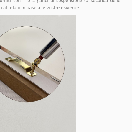
rniti con 1 o 2 ganci di sospensione (a seconda delle
 al telaio in base alle vostre esigenze.