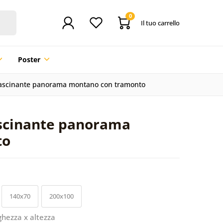
0
Il tuo carrello
Poster
ffascinante panorama montano con tramonto
ascinante panorama
to
140x70
200x100
ghezza x altezza