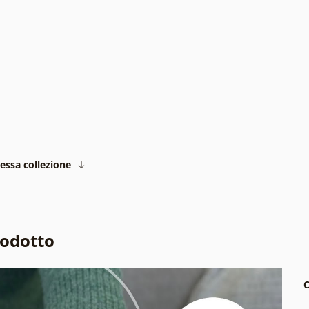
tessa collezione
rodotto
C