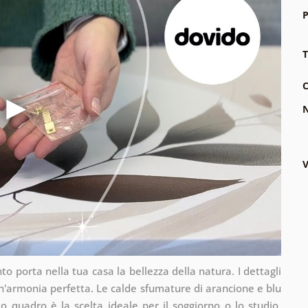
P
T
C
N
V
orta nella tua casa la bellezza della natura. I dettagli
un'armonia perfetta. Le calde sfumature di arancione e blu
 quadro è la scelta ideale per il soggiorno o lo studio,