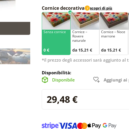
Cornice decorativa
scopri di più
i
Senza cornice
Cornice –
Cornice – Noce
Rovere
marrone
naturale
0 €
da 15,21 €
da 15,21 €
*il prezzo degli accessori sarà aggiunto al t
Disponibilità:
Disponibile
Aggiungi ai 
29,48 €