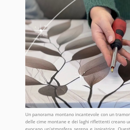
Un panorama montano incantevole con un tramonto p
delle cime montane e dei laghi riflettenti creano 
evocano un'atmosfera serena e ispiratrice. Questo