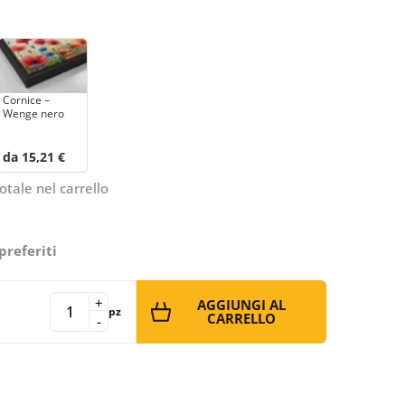
Cornice –
Wenge nero
da 15,21 €
otale nel carrello
preferiti
+
AGGIUNGI AL
pz
CARRELLO
-