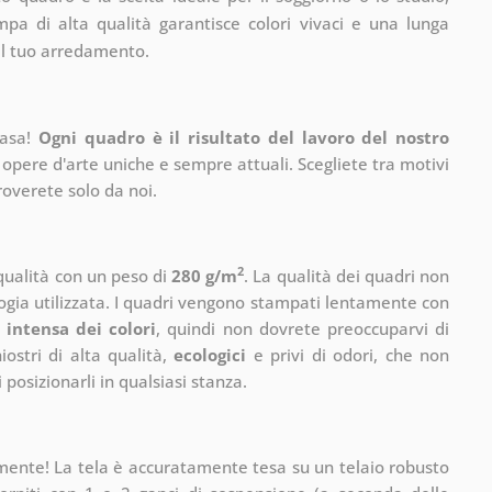
pa di alta qualità garantisce colori vivaci e una lunga
il tuo arredamento.
casa!
Ogni quadro è il risultato del lavoro del nostro
 opere d'arte uniche e sempre attuali. Scegliete tra motivi
roverete solo da noi.
2
 qualità con un peso di
280 g/m
. La qualità dei quadri non
ogia utilizzata. I quadri vengono stampati lentamente con
 intensa dei colori
, quindi non dovrete preoccuparvi di
ostri di alta qualità,
ecologici
e privi di odori, che non
 posizionarli in qualsiasi stanza.
mente! La tela è accuratamente tesa su un telaio robusto