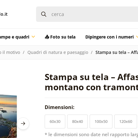
o.it
ampe e quadri
📤 Foto su tela
Dipingere con i numeri
 il motivo
Quadri di natura e paesaggio
Stampa su tela – A
Stampa su tela – Aff
montano con tramon
Dimensioni:
60x30
80x40
100x50
120x60
* le dimensioni sono date nel rapporto lar