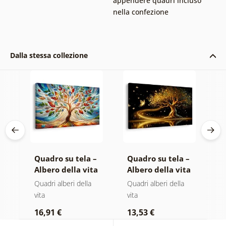
appendere quadri incluso
nella confezione
Dalla stessa collezione
 –
Quadro su tela –
Quadro su tela –
Q
ta
Albero della vita
Albero della vita
T
la
in vetrata
magia dorata
s
Quadri alberi della
Quadri alberi della
Q
colorata
vita
vita
p
16,91 €
13,53 €
1