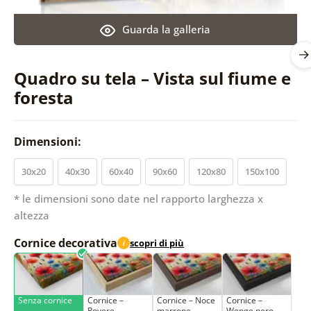
Guarda la galleria
Quadro su tela – Vista sul fiume e
foresta
Dimensioni:
30x20
40x30
60x40
90x60
120x80
150x100
* le dimensioni sono date nel rapporto larghezza x
altezza
Cornice decorativa
scopri di più
i
Senza cornice
Cornice –
Cornice – Noce
Cornice –
Rovere
marrone
Wenge nero