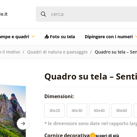
o.it
ampe e quadri
📤 Foto su tela
Dipingere con i numeri
 il motivo
Quadri di natura e paesaggio
Quadro su tela – Sent
Quadro su tela – Senti
Dimensioni:
30x20
40x30
60x40
90x60
* le dimensioni sono date nel rapporto lar
Cornice decorativa
scopri di più
i