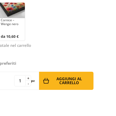
Cornice –
Wenge nero
da 10,60 €
otale nel carrello
preferiti
+
AGGIUNGI AL
pz
CARRELLO
-