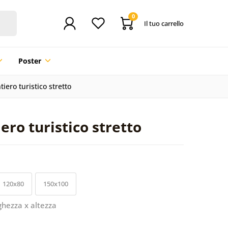
0
Il tuo carrello
Poster
iero turistico stretto
ero turistico stretto
120x80
150x100
ghezza x altezza