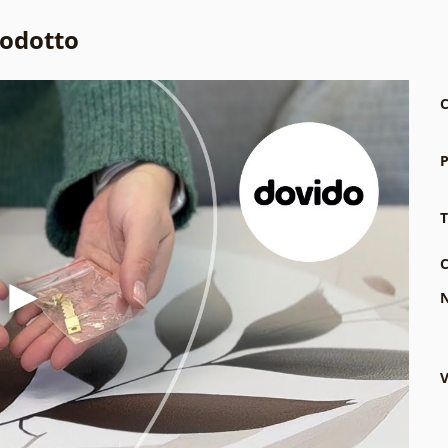
rodotto
C
P
T
C
N
V