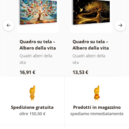
 –
Quadro su tela –
Quadro su tela –
Q
ta
Albero della vita
Albero della vita
T
la
in vetrata
magia dorata
s
Quadri alberi della
Quadri alberi della
Q
colorata
vita
vita
p
16,91 €
13,53 €
1
Spedizione gratuita
Prodotti in magazzino
oltre 150,00 €
spediamo immediatamente