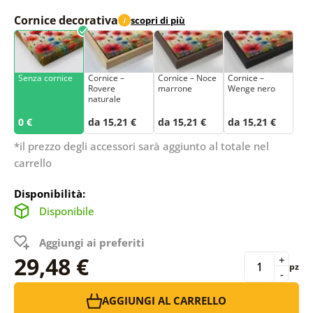
Cornice decorativa
scopri di più
i
Senza cornice
Cornice –
Cornice – Noce
Cornice –
Rovere
marrone
Wenge nero
naturale
0 €
da 15,21 €
da 15,21 €
da 15,21 €
*il prezzo degli accessori sarà aggiunto al totale nel
carrello
Disponibilità:
Disponibile
Aggiungi ai preferiti
29,48 €
+
pz
-
AGGIUNGI AL CARRELLO