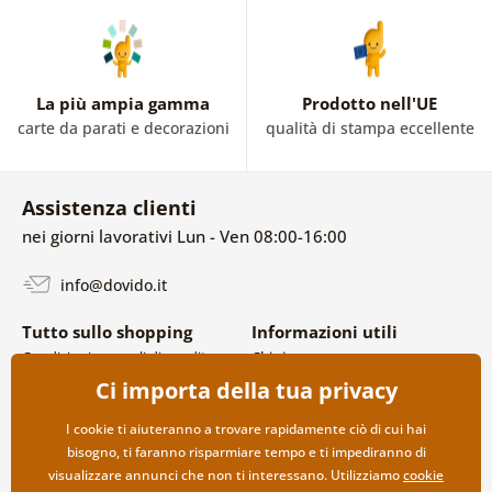
La più ampia gamma
Prodotto nell'UE
carte da parati e decorazioni
qualità di stampa eccellente
Assistenza clienti
nei giorni lavorativi Lun - Ven 08:00-16:00
info@dovido.it
Tutto sullo shopping
Informazioni utili
Condizioni generali di vendita e
Chi siamo
reclami
FAQ
Ci importa della tua privacy
Politica sulla privacy
Contatti
Opzioni di spedizione e
Collaborazione all’ingrosso
I cookie ti aiuteranno a trovare rapidamente ciò di cui hai
pagamento
bisogno, ti faranno risparmiare tempo e ti impediranno di
Reso della merce
visualizzare annunci che non ti interessano. Utilizziamo
cookie