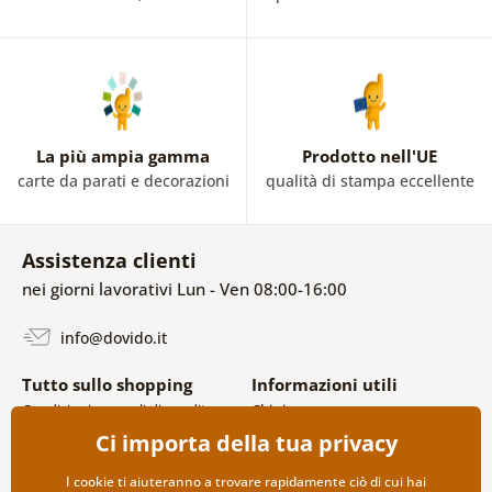
La più ampia gamma
Prodotto nell'UE
carte da parati e decorazioni
qualità di stampa eccellente
Assistenza clienti
nei giorni lavorativi Lun - Ven 08:00-16:00
info@dovido.it
Tutto sullo shopping
Informazioni utili
Condizioni generali di vendita e
Chi siamo
reclami
FAQ
Ci importa della tua privacy
Politica sulla privacy
Contatti
Opzioni di spedizione e
Collaborazione all’ingrosso
I cookie ti aiuteranno a trovare rapidamente ciò di cui hai