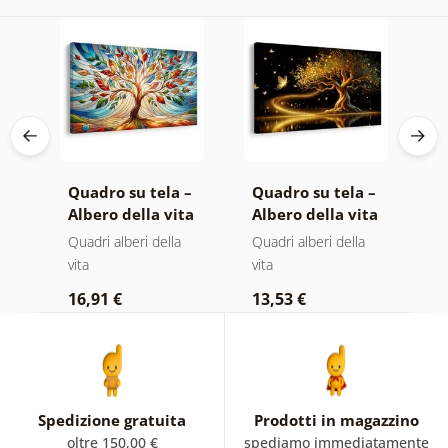
 –
Quadro su tela –
Quadro su tela –
Q
ta
Albero della vita
Albero della vita
T
la
in vetrata
magia dorata
s
Quadri alberi della
Quadri alberi della
Q
colorata
vita
vita
p
16,91 €
13,53 €
1
Spedizione gratuita
Prodotti in magazzino
oltre 150,00 €
spediamo immediatamente