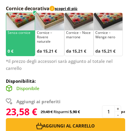
Cornice decorativa
scopri di più
i
Senza cornice
Cornice –
Cornice – Noce
Cornice –
Rovere
marrone
Wenge nero
naturale
0 €
da 15,21 €
da 15,21 €
da 15,21 €
*il prezzo degli accessori sarà aggiunto al totale nel
carrello
Disponibilità:
Disponibile
Aggiungi ai preferiti
23,58 €
+
29,48 €
Risparmi
5,90 €
pz
-
AGGIUNGI AL CARRELLO