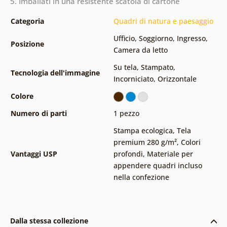
5. Imballati in una resistente scatola di cartone
Categoria
Quadri di natura e paesaggio
Ufficio
,
Soggiorno
,
Ingresso
,
Posizione
Camera da letto
Su tela
,
Stampato
,
Tecnologia dell'immagine
Incorniciato
,
Orizzontale
Colore
Numero di parti
1 pezzo
Stampa ecologica
,
Tela
premium 280 g/m²
,
Colori
Vantaggi USP
profondi
,
Materiale per
appendere quadri incluso
nella confezione
Dalla stessa collezione