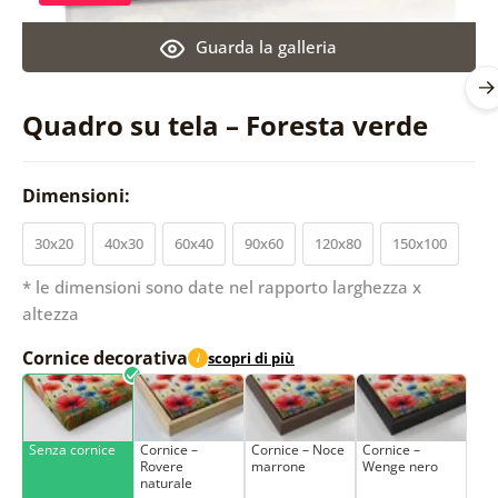
Guarda la galleria
Quadro su tela – Foresta verde
Dimensioni:
30x20
40x30
60x40
90x60
120x80
150x100
* le dimensioni sono date nel rapporto larghezza x
altezza
Cornice decorativa
scopri di più
i
Senza cornice
Cornice –
Cornice – Noce
Cornice –
Rovere
marrone
Wenge nero
naturale