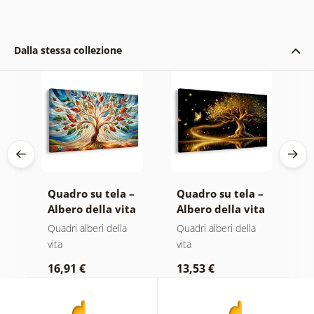
Dalla stessa collezione
 –
Quadro su tela –
Quadro su tela –
Q
ta
Albero della vita
Albero della vita
T
in vetrata
magia dorata
s
Quadri alberi della
Quadri alberi della
Q
colorata
vita
vita
p
16,91 €
13,53 €
1