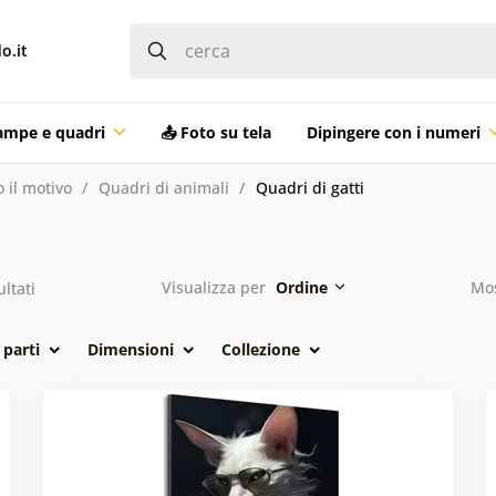
o.it
ampe e quadri
📤 Foto su tela
Dipingere con i numeri
 il motivo
Quadri di animali
Quadri di gatti
Visualizza per
Ordine
Mos
ultati
parti
Dimensioni
Collezione