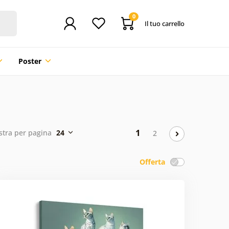
0
Il tuo carrello
Poster
1
tra per pagina
24
2
Offerta