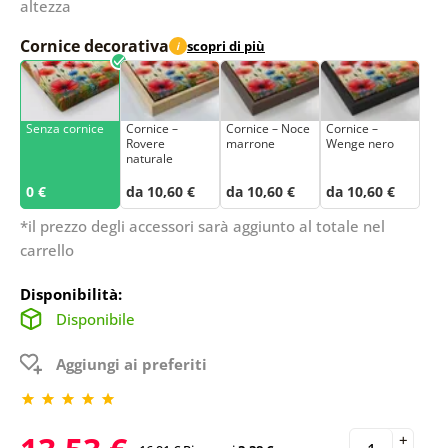
altezza
Cornice decorativa
scopri di più
i
Senza cornice
Cornice –
Cornice – Noce
Cornice –
Rovere
marrone
Wenge nero
naturale
0 €
da 10,60 €
da 10,60 €
da 10,60 €
*il prezzo degli accessori sarà aggiunto al totale nel
carrello
Disponibilità:
Disponibile
Aggiungi ai preferiti
+