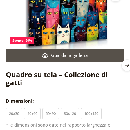
Sconto -20%
Guarda la galleria
Quadro su tela – Collezione di
gatti
Dimensioni:
20x30
40x60
60x90
80x120
100x150
* le dimensioni sono date nel rapporto larghezza x