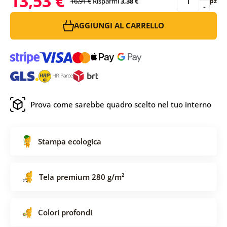
13,53 €
16,91 €
Risparmi
3,38 €
pz
-
AGGIUNGI AL CARRELLO
Prova come sarebbe quadro scelto nel tuo interno
Stampa ecologica
Tela premium 280 g/m²
Colori profondi