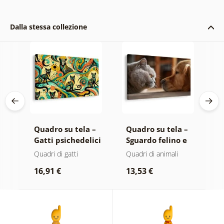
Dalla stessa collezione
 –
Quadro su tela –
Quadro su tela –
Q
Gatti psichedelici
Sguardo felino e
G
amicizia canina
g
Quadri di gatti
Quadri di animali
Q
a
16,91 €
13,53 €
1