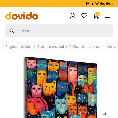
info@dovido.it
0
Pagina iniziale
Stampe e quadri
Quadri secondo il motivo