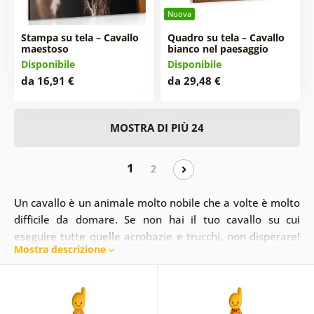
Nuova
Stampa su tela – Cavallo
Quadro su tela – Cavallo
maestoso
bianco nel paesaggio
Disponibile
Disponibile
da 16,91 €
da 29,48 €
MOSTRA DI PIÙ 24
1
2
Un cavallo è un animale molto nobile che a volte è molto
difficile da domare. Se non hai il tuo cavallo su cui
eseguire tutte quelle acrobazie e trucchi, non disperare!
Mostra descrizione
Con dipinti di un cavallo esprimi il tuo entusiasmo per
questo meraviglioso animale. Puoi così creare
un'atmosfera insolita con una certa quantità di fuoco.
Tuttavia, se stai cercando qualcosa di più magico, i dipinti