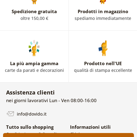
di unicorno ti piaceranno sicuramente! Puoi trovare
proprio queste dipinti magiche nel nostro e-shop.
Spedizione gratuita
Prodotti in magazzino
oltre 150,00 €
spediamo immediatamente
La più ampia gamma
Prodotto nell'UE
carte da parati e decorazioni
qualità di stampa eccellente
Assistenza clienti
nei giorni lavorativi Lun - Ven 08:00-16:00
info@dovido.it
Tutto sullo shopping
Informazioni utili
Condizioni generali di vendita e
Chi siamo