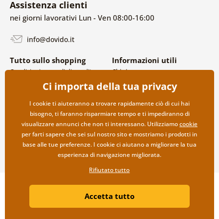
Assistenza clienti
nei giorni lavorativi Lun - Ven 08:00-16:00
info@dovido.it
Tutto sullo shopping
Informazioni utili
Condizioni generali di vendita e
Chi siamo
reclami
FAQ
Ci importa della tua privacy
Politica sulla privacy
Contatti
Opzioni di spedizione e
Collaborazione all’ingrosso
I cookie ti aiuteranno a trovare rapidamente ciò di cui hai
pagamento
bisogno, ti faranno risparmiare tempo e ti impediranno di
Reso della merce
visualizzare annunci che non ti interessano. Utilizziamo
cookie
per farti sapere che sei sul nostro sito e mostriamo i prodotti in
base alle tue preferenze. I cookie ci aiutano a migliorare la tua
esperienza di navigazione migliorata.
Rifiutato tutto
Copyright ©2019 © Dovido.it.
Accetta tutto
Webdesign
Litvanyi.sk
| Negozio online creato da