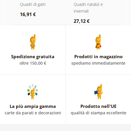
in inverno
t
Quadri di gatti
Quadri natalizi e
Q
invernali
a
16,91 €
27,12 €
1
Spedizione gratuita
Prodotti in magazzino
oltre 150,00 €
spediamo immediatamente
La più ampia gamma
Prodotto nell'UE
carte da parati e decorazioni
qualità di stampa eccellente