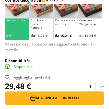
Cornice decorativa
scopri di più
i
Senza cornice
Cornice –
Cornice – Noce
Cornice –
Rovere
marrone
Wenge nero
naturale
0 €
da 15,21 €
da 15,21 €
da 15,21 €
*il prezzo degli accessori sarà aggiunto al totale nel
carrello
Disponibilità:
Disponibile
Aggiungi ai preferiti
29,48 €
+
pz
-
AGGIUNGI AL CARRELLO