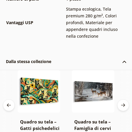
Stampa ecologica
,
Tela
premium 280 g/m²
,
Colori
Vantaggi USP
profondi
,
Materiale per
appendere quadri incluso
nella confezione
Dalla stessa collezione
 –
Quadro su tela –
Quadro su tela –
Q
Gatti psichedelici
Famiglia di cervi
B