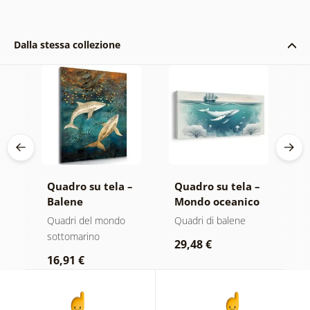
Dalla stessa collezione
 –
Quadro su tela –
Quadro su tela –
S
Balene
Mondo oceanico
B
nell'oceano
n
Quadri del mondo
Quadri di balene
Q
magico
sottomarino
s
29,48 €
16,91 €
1