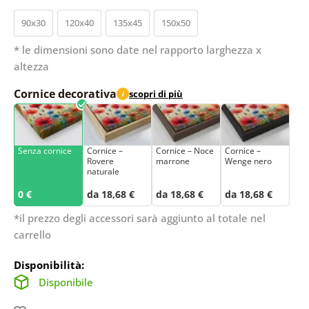
90x30
120x40
135x45
150x50
* le dimensioni sono date nel rapporto larghezza x
altezza
Cornice decorativa
scopri di più
i
Senza cornice
Cornice –
Cornice – Noce
Cornice –
Rovere
marrone
Wenge nero
naturale
0 €
da 18,68 €
da 18,68 €
da 18,68 €
*il prezzo degli accessori sarà aggiunto al totale nel
carrello
Disponibilità:
Disponibile