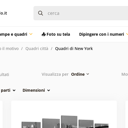
o.it
ampe e quadri
📤 Foto su tela
Dipingere con i numeri
 il motivo
Quadri città
Quadri di New York
Visualizza per
Ordine
Mos
ultati
parti
Dimensioni