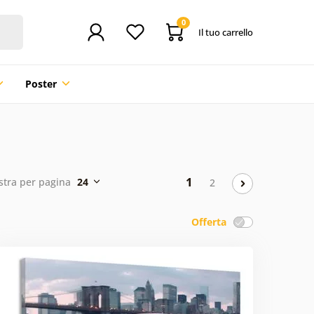
0
Il tuo carrello
Poster
1
tra per pagina
24
2
Offerta