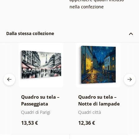
nella confezione
Dalla stessa collezione
 –
Quadro su tela –
Quadro su tela –
Q
Passeggiata
Notte di lampade
P
serale a Parigi
luminose
n
Quadri di Parigi
Quadri città
Q
s
13,53 €
12,36 €
1