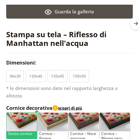
Guarda la galleria
Stampa su tela – Riflesso di
Manhattan nell'acqua
Dimensioni:
90x30
120x40
135x45
150x50
* le dimensioni sono date nel rapporto larghezza x
altezza
Cornice decorativa
scopri di più
i
Senza cornice
Cornice –
Cornice – Noce
Cornice –
Rovere
marrone
Wenge nero