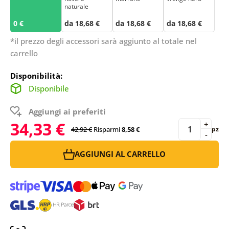
naturale
0 €
da 18,68 €
da 18,68 €
da 18,68 €
*il prezzo degli accessori sarà aggiunto al totale nel
carrello
Disponibilità:
Disponibile
Aggiungi ai preferiti
34,33 €
+
42,92 €
Risparmi
8,58 €
pz
-
AGGIUNGI AL CARRELLO