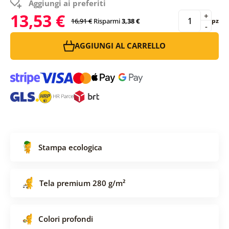
Aggiungi ai preferiti
13,53 €
+
16,91 €
Risparmi
3,38 €
pz
-
AGGIUNGI AL CARRELLO
Stampa ecologica
Tela premium 280 g/m²
Colori profondi