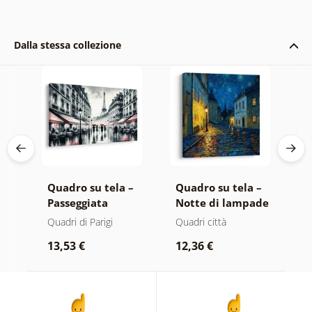
Dalla stessa collezione
 –
Quadro su tela –
Quadro su tela –
Q
Passeggiata
Notte di lampade
P
serale a Parigi
luminose
n
Quadri di Parigi
Quadri città
Q
s
13,53 €
12,36 €
1