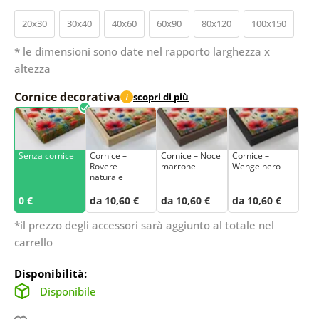
20x30
30x40
40x60
60x90
80x120
100x150
* le dimensioni sono date nel rapporto larghezza x
altezza
Cornice decorativa
scopri di più
i
Senza cornice
Cornice –
Cornice – Noce
Cornice –
Rovere
marrone
Wenge nero
naturale
0 €
da 10,60 €
da 10,60 €
da 10,60 €
*il prezzo degli accessori sarà aggiunto al totale nel
carrello
Disponibilità:
Disponibile