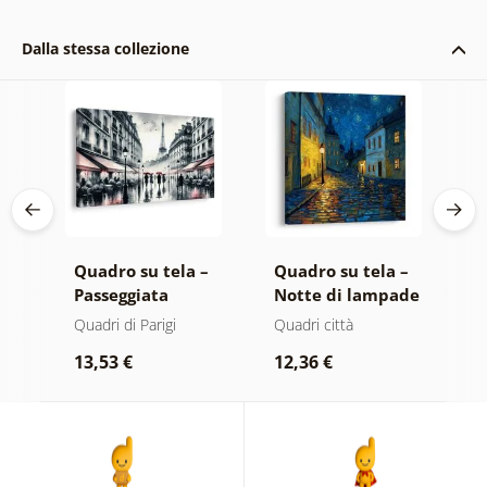
Dalla stessa collezione
 –
Quadro su tela –
Quadro su tela –
Q
Passeggiata
Notte di lampade
P
serale a Parigi
luminose
n
Quadri di Parigi
Quadri città
Q
s
13,53 €
12,36 €
1