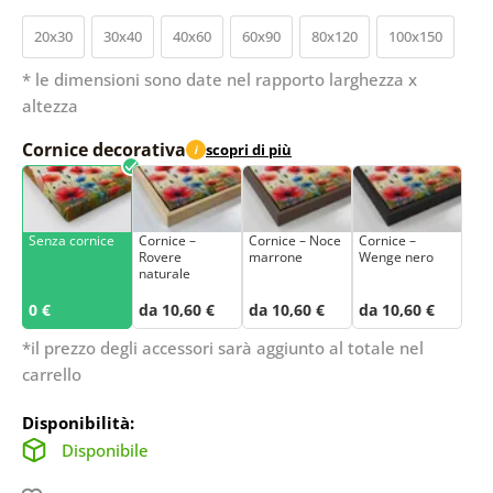
20x30
30x40
40x60
60x90
80x120
100x150
* le dimensioni sono date nel rapporto larghezza x
altezza
Cornice decorativa
scopri di più
i
Senza cornice
Cornice –
Cornice – Noce
Cornice –
Rovere
marrone
Wenge nero
naturale
0 €
da 10,60 €
da 10,60 €
da 10,60 €
*il prezzo degli accessori sarà aggiunto al totale nel
carrello
Disponibilità:
Disponibile