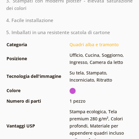
3. Stampati con moderni plotter - elevata saturazione
dei colori
4. Facile installazione
5. Imballati in una resistente scatola di cartone
Categoria
Quadri alba e tramonto
Ufficio
,
Cucina
,
Soggiorno
,
Posizione
Ingresso
,
Camera da letto
Su tela
,
Stampato
,
Tecnologia dell'immagine
Incorniciato
,
Ritratto
Colore
Numero di parti
1 pezzo
Stampa ecologica
,
Tela
premium 280 g/m²
,
Colori
Vantaggi USP
profondi
,
Materiale per
appendere quadri incluso