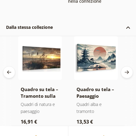
nella confezione
Dalla stessa collezione
–
Quadro su tela –
Quadro su tela –
Q
Tramonto sulla
Paesaggio
C
spiaggia
giapponese con
m
Quadri di natura e
Quadri alba e
Q
cavaliere
I
paesaggio
tramonto
1
16,91 €
13,53 €