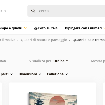
o.it
ampe e quadri
📤 Foto su tela
Dipingere con i numeri
 il motivo
Quadri di natura e paesaggio
Quadri alba e tramo
Visualizza per
Ordine
Mostra 
ltati
parti
Dimensioni
Collezione