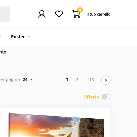
0
Il tuo carrello
Poster
nto
1
per pagina
24
2
…
16
Offerta