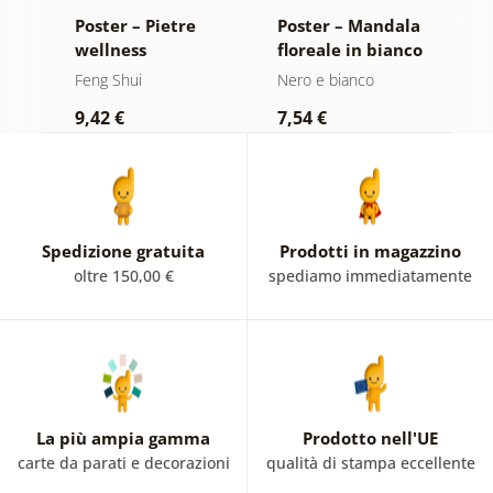
lo
Poster – Pietre
Poster – Mandala
P
la
wellness
floreale in bianco
d
e
e nero
d
Feng Shui
Nero e bianco
F
9,42 €
7,54 €
9
Spedizione gratuita
Prodotti in magazzino
oltre 150,00 €
spediamo immediatamente
La più ampia gamma
Prodotto nell'UE
carte da parati e decorazioni
qualità di stampa eccellente