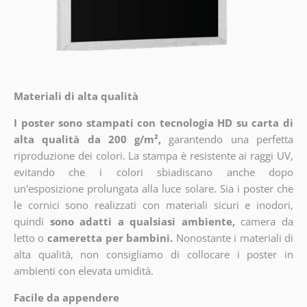
Materiali di alta qualità
I poster sono stampati con tecnologia HD su carta di
alta qualità da 200 g/m²,
garantendo una perfetta
riproduzione dei colori. La stampa è resistente ai raggi UV,
evitando che i colori sbiadiscano anche dopo
un'esposizione prolungata alla luce solare. Sia i poster che
le cornici sono realizzati con materiali sicuri e inodori,
quindi
sono adatti a qualsiasi ambiente,
camera da
letto o
cameretta per bambini.
Nonostante i materiali di
alta qualità, non consigliamo di collocare i poster in
ambienti con elevata umidità.
Facile da appendere