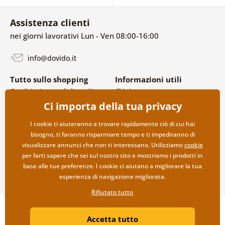
Assistenza clienti
nei giorni lavorativi Lun - Ven 08:00-16:00
info@dovido.it
Tutto sullo shopping
Informazioni utili
Condizioni generali di vendita e
Chi siamo
reclami
FAQ
Ci importa della tua privacy
Politica sulla privacy
Contatti
Opzioni di spedizione e
Collaborazione all’ingrosso
I cookie ti aiuteranno a trovare rapidamente ciò di cui hai
pagamento
bisogno, ti faranno risparmiare tempo e ti impediranno di
Reso della merce
visualizzare annunci che non ti interessano. Utilizziamo
cookie
per farti sapere che sei sul nostro sito e mostriamo i prodotti in
base alle tue preferenze. I cookie ci aiutano a migliorare la tua
esperienza di navigazione migliorata.
Rifiutato tutto
Copyright ©2019 © Dovido.it.
Accetta tutto
Webdesign
Litvanyi.sk
| Negozio online creato da