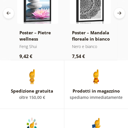
lo
Poster – Pietre
Poster – Mandala
P
la
wellness
floreale in bianco
d
e
e nero
d
Feng Shui
Nero e bianco
F
9,42 €
7,54 €
9
Spedizione gratuita
Prodotti in magazzino
oltre 150,00 €
spediamo immediatamente