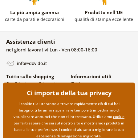
La più ampia gamma
Prodotto nell'UE
carte da parati e decorazioni
qualità di stampa eccellente
Assistenza clienti
nei giorni lavorativi Lun - Ven 08:00-16:00
info@dovido.it
Tutto sullo shopping
Informazioni utili
Condizioni generali di vendita e
Chi siamo
reclami
FAQ
Ci importa della tua privacy
Politica sulla privacy
Contatti
Opzioni di spedizione e
Collaborazione all’ingrosso
I cookie ti aiuteranno a trovare rapidamente ciò di cui hai
pagamento
bisogno, ti faranno risparmiare tempo e ti impediranno di
Reso della merce
visualizzare annunci che non ti interessano. Utilizziamo
cookie
per farti sapere che sei sul nostro sito e mostriamo i prodotti in
base alle tue preferenze. I cookie ci aiutano a migliorare la tua
esperienza di navigazione migliorata.