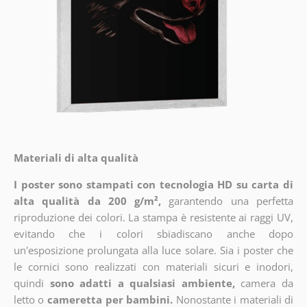
Materiali di alta qualità
I poster sono stampati con tecnologia HD su carta di
alta qualità da 200 g/m²,
garantendo una perfetta
riproduzione dei colori. La stampa è resistente ai raggi UV,
evitando che i colori sbiadiscano anche dopo
un'esposizione prolungata alla luce solare. Sia i poster che
le cornici sono realizzati con materiali sicuri e inodori,
quindi
sono adatti a qualsiasi ambiente,
camera da
letto o
cameretta per bambini.
Nonostante i materiali di