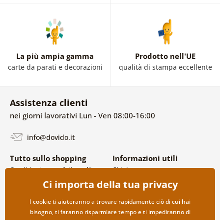
La più ampia gamma
Prodotto nell'UE
carte da parati e decorazioni
qualità di stampa eccellente
Assistenza clienti
nei giorni lavorativi Lun - Ven 08:00-16:00
info@dovido.it
Tutto sullo shopping
Informazioni utili
Condizioni generali di vendita e
Chi siamo
reclami
FAQ
Ci importa della tua privacy
Politica sulla privacy
Contatti
Opzioni di spedizione e
Collaborazione all’ingrosso
I cookie ti aiuteranno a trovare rapidamente ciò di cui hai
pagamento
bisogno, ti faranno risparmiare tempo e ti impediranno di
Reso della merce