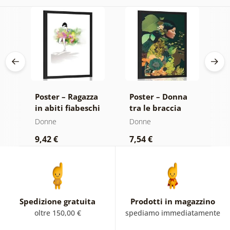
Poster – Ragazza
Poster – Donna
P
in abiti fiabeschi
tra le braccia
n
della natura
r
Donne
Donne
D
9,42 €
7,54 €
7
Spedizione gratuita
Prodotti in magazzino
oltre 150,00 €
spediamo immediatamente