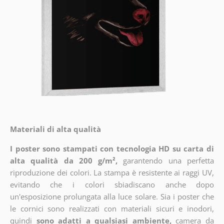
Materiali di alta qualità
I poster sono stampati con tecnologia HD su carta di
alta qualità da 200 g/m²,
garantendo una perfetta
riproduzione dei colori. La stampa è resistente ai raggi UV,
evitando che i colori sbiadiscano anche dopo
un'esposizione prolungata alla luce solare. Sia i poster che
le cornici sono realizzati con materiali sicuri e inodori,
quindi
sono adatti a qualsiasi ambiente,
camera da