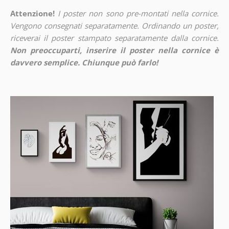
Attenzione!
I poster non sono pre-montati nella cornice.
Vengono consegnati separatamente. Ordinando un poster,
riceverai il poster stampato separatamente dalla cornice.
Non preoccuparti, inserire il poster nella cornice è
davvero semplice. Chiunque può farlo!