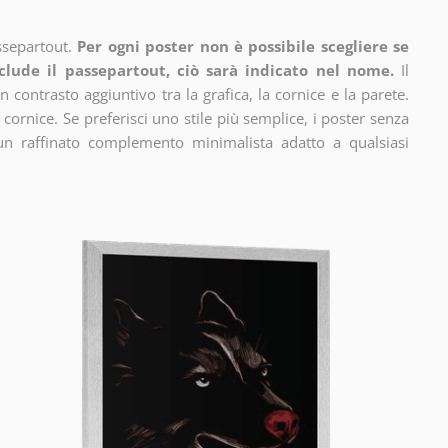
ssepartout.
Per ogni poster non è possibile scegliere se
clude il passepartout, ciò sarà indicato nel nome.
Il
n contrasto aggiuntivo tra la grafica, la cornice e la parete.
 cornice. Se preferisci uno stile più semplice, i poster senza
un raffinato complemento minimalista adatto a qualsiasi