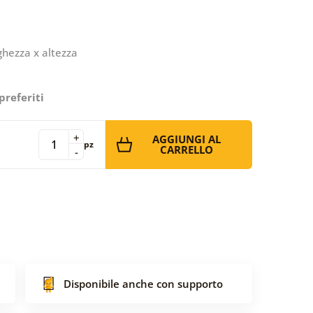
ghezza x altezza
preferiti
+
AGGIUNGI AL
pz
CARRELLO
-
Disponibile anche con supporto