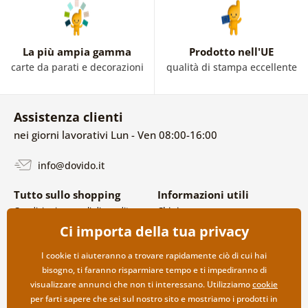
La più ampia gamma
Prodotto nell'UE
carte da parati e decorazioni
qualità di stampa eccellente
Assistenza clienti
nei giorni lavorativi Lun - Ven 08:00-16:00
info@dovido.it
Tutto sullo shopping
Informazioni utili
Condizioni generali di vendita e
Chi siamo
reclami
FAQ
Ci importa della tua privacy
Politica sulla privacy
Contatti
Opzioni di spedizione e
Collaborazione all’ingrosso
I cookie ti aiuteranno a trovare rapidamente ciò di cui hai
pagamento
bisogno, ti faranno risparmiare tempo e ti impediranno di
Reso della merce
visualizzare annunci che non ti interessano. Utilizziamo
cookie
per farti sapere che sei sul nostro sito e mostriamo i prodotti in