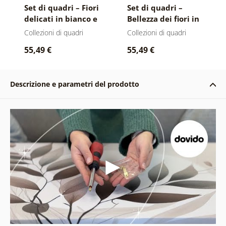
Set di quadri – Fiori
Set di quadri –
delicati in bianco e
Bellezza dei fiori in
nero
bianco e nero con
Collezioni di quadri
Collezioni di quadri
farfalla
55,49 €
55,49 €
Descrizione e parametri del prodotto