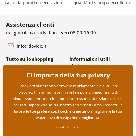
carte da parati e decorazioni
qualità di stampa eccellente
Assistenza clienti
nei giorni lavorativi Lun - Ven 08:00-16:00
info@dovido.it
Tutto sullo shopping
Informazioni utili
Condizioni generali di vendita e
Chi siamo
reclami
FAQ
Ci importa della tua privacy
Politica sulla privacy
Contatti
Opzioni di spedizione e
Collaborazione all’ingrosso
I cookie ti aiuteranno a trovare rapidamente ciò di cui hai
pagamento
bisogno, ti faranno risparmiare tempo e ti impediranno di
Reso della merce
visualizzare annunci che non ti interessano. Utilizziamo
cookie
per farti sapere che sei sul nostro sito e mostriamo i prodotti in
base alle tue preferenze. I cookie ci aiutano a migliorare la tua
esperienza di navigazione migliorata.
Rifiutato tutto