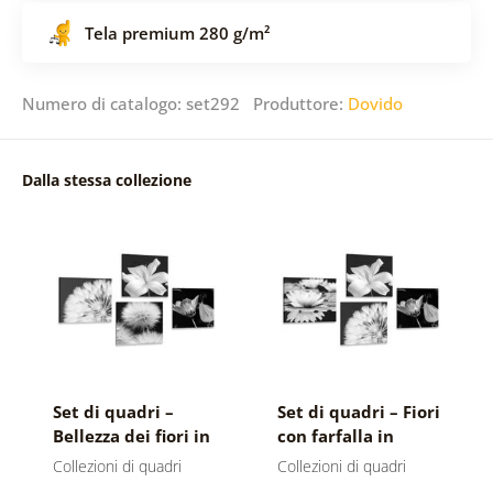
Tela premium 280 g/m²
Numero di catalogo: set292 Produttore:
Dovido
Dalla stessa collezione
Set di quadri –
Set di quadri – Fiori
Bellezza dei fiori in
con farfalla in
bianco e nero con
bianco e nero
Collezioni di quadri
Collezioni di quadri
farfalla