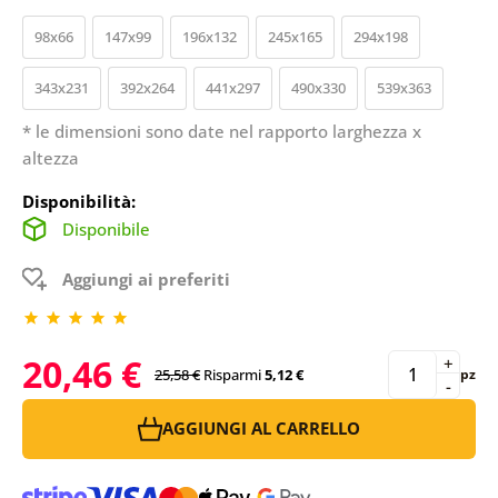
98x66
147x99
196x132
245x165
294x198
343x231
392x264
441x297
490x330
539x363
* le dimensioni sono date nel rapporto larghezza x
altezza
Disponibilità:
Disponibile
Aggiungi ai preferiti
20,46 €
+
25,58 €
Risparmi
5,12 €
pz
-
AGGIUNGI AL CARRELLO