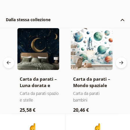
Dalla stessa collezione
Carta da parati –
Carta da parati –
C
Luna dorata e
Mondo spaziale
a
stelle nel cielo
per bambini con
G
Carta da parati spazio
Carta da parati
C
blu scuro
razzi
e stelle
bambini
a
25,58 €
20,46 €
3