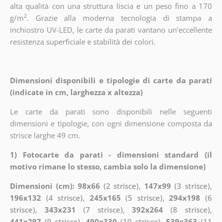
alta qualità con una struttura liscia e un peso fino a 170
2
g/m
. Grazie alla moderna tecnologia di stampa a
inchiostro UV-LED, le carte da parati vantano un’eccellente
resistenza superficiale e stabilità dei colori.
Dimensioni disponibili e tipologie di carte da parati
(indicate in cm, larghezza x altezza)
Le carte da parati sono disponibili nelle seguenti
dimensioni e tipologie, con ogni dimensione composta da
strisce larghe 49 cm.
1) Fotocarte da parati - dimensioni standard (il
motivo rimane lo stesso, cambia solo la dimensione)
Dimensioni (cm): 98x66
(2 strisce),
147x99
(3 strisce),
196x132
(4 strisce),
245x165
(5 strisce),
294x198
(6
strisce),
343x231
(7 strisce),
392x264
(8 strisce),
441x297
(9 strisce),
490x330
(10 strisce),
539x363
(11