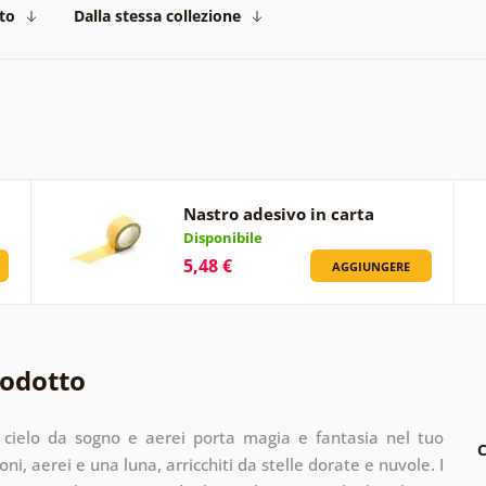
to
Dalla stessa collezione
Nastro adesivo in carta
Disponibile
5,48 €
AGGIUNGERE
rodotto
 cielo da sogno e aerei porta magia e fantasia nel tuo
C
oni, aerei e una luna, arricchiti da stelle dorate e nuvole. I