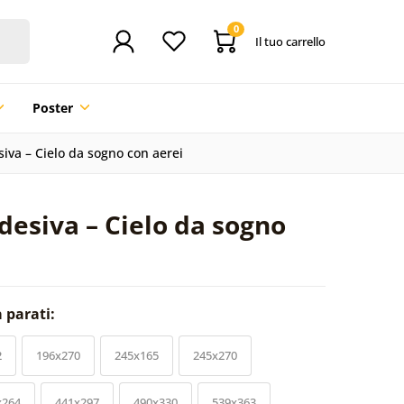
0
Il tuo carrello
Poster
siva – Cielo da sogno con aerei
desiva – Cielo da sogno
a parati:
2
196x270
245x165
245x270
x264
441x297
490x330
539x363