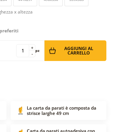
ghezza x altezza
preferiti
+
AGGIUNGI AL
pz
CARRELLO
-
La carta da parati è composta da
strisce larghe 49 cm
Carta da parati autoadesiva con