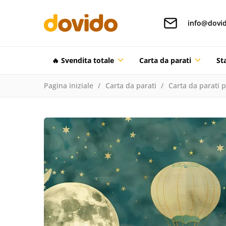
info@dovid
🔥 Svendita totale
Carta da parati
St
Pagina iniziale
Carta da parati
Carta da parati 