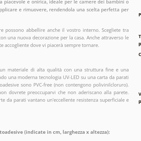
era piacevole e onirica, ideale per le camere dei bambini o
 applicare e rimuovere, rendendola una scelta perfetta per
P
e possono abbellire anche il vostro interno. Scegliete tra
T
 con una nuova decorazione per la casa. Anche attraverso le
p
te accogliente dove vi piacerà sempre tornare.
C
n materiale di alta qualità con una struttura fine e una
zando una moderna tecnologia UV-LED su una carta da parati
oadesive sono PVC-free (non contengono polivinilcloruro).
 non dovrete preoccuparvi che non aderiscano alla parete.
V
arte da parati vantano un'eccellente resistenza superficiale e
p
toadesive (indicate in cm, larghezza x altezza):