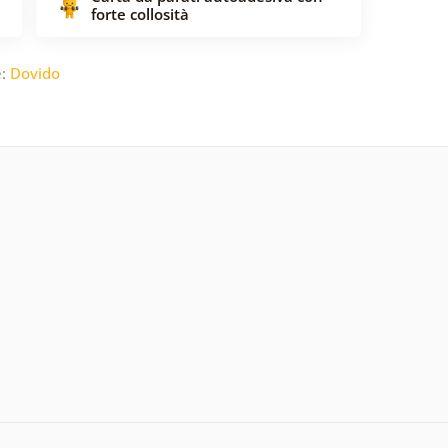
forte collosità
e:
Dovido