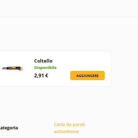
Coltello
Disponibile
2,91 €
AGGIUNGERE
Carta da parati
ategoria
autoadesive