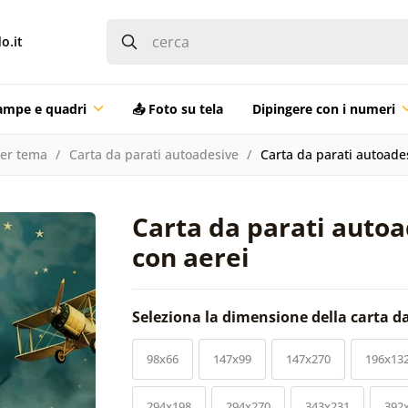
o.it
ampe e quadri
📤 Foto su tela
Dipingere con i numeri
per tema
Carta da parati autoadesive
Carta da parati autoade
Carta da parati autoa
con aerei
Seleziona la dimensione della carta d
98x66
147x99
147x270
196x13
294x198
294x270
343x231
392