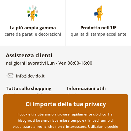
La più ampia gamma
Prodotto nell'UE
carte da parati e decorazioni
qualità di stampa eccellente
Assistenza clienti
nei giorni lavorativi Lun - Ven 08:00-16:00
info@dovido.it
Tutto sullo shopping
Informazioni utili
Condizioni generali di vendita e
Chi siamo
reclami
FAQ
Ci importa della tua privacy
Politica sulla privacy
Contatti
Opzioni di spedizione e
Collaborazione all’ingrosso
I cookie ti aiuteranno a trovare rapidamente ciò di cui hai
pagamento
bisogno, ti faranno risparmiare tempo e ti impediranno di
Reso della merce
visualizzare annunci che non ti interessano. Utilizziamo
cookie