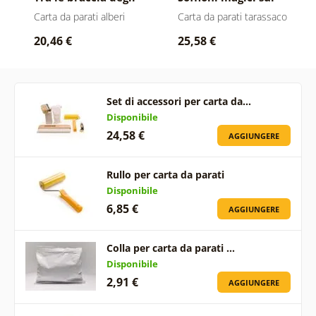
alberi Peach Fuzz
prato Peach Fuzz
Carta da parati alberi
Carta da parati tarassaco
20,46 €
25,58 €
Set di accessori per carta da…
Disponibile
24,58 €
AGGIUNGERE
Rullo per carta da parati
Disponibile
6,85 €
AGGIUNGERE
Colla per carta da parati …
Disponibile
2,91 €
AGGIUNGERE