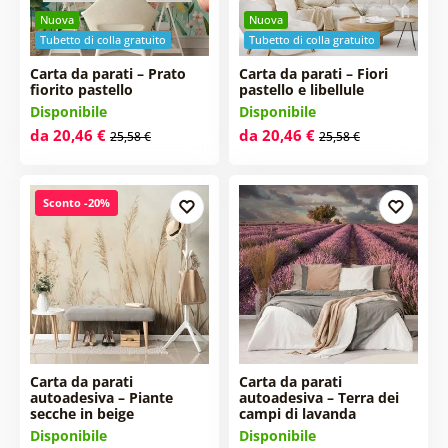
Nuova
Nuova
Tubetto di colla gratuito
Tubetto di colla gratuito
Carta da parati – Prato
Carta da parati – Fiori
fiorito pastello
pastello e libellule
Disponibile
Disponibile
da 20,46 €
da 20,46 €
25,58 €
25,58 €
Sconto -20%
Carta da parati
Carta da parati
autoadesiva – Piante
autoadesiva – Terra dei
secche in beige
campi di lavanda
Disponibile
Disponibile