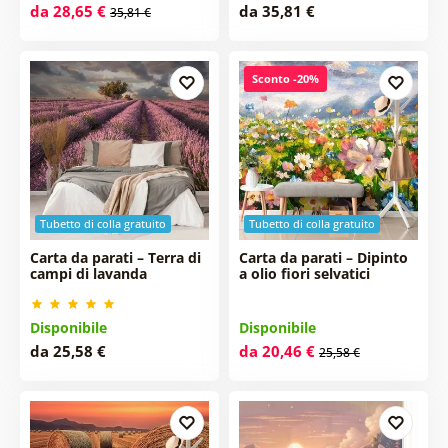
da 28,65 €
da 35,81 €
35,81 €
Sconto -20%
Tubetto di colla gratuito
Tubetto di colla gratuito
Carta da parati – Terra di
Carta da parati – Dipinto
campi di lavanda
a olio fiori selvatici
Disponibile
Disponibile
da 25,58 €
da 20,46 €
25,58 €