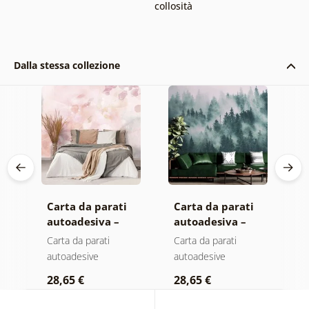
collosità
Dalla stessa collezione
Carta da parati
Carta da parati
C
autoadesiva –
autoadesiva –
a
Foglie con
Foresta nella
M
Carta da parati
Carta da parati
C
sfumatura
nebbia
autoadesive
autoadesive
a
pastello
28,65 €
28,65 €
2