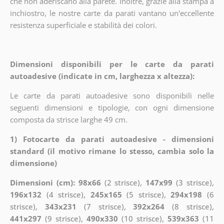
che non aderiscano alla parete. Inoltre, grazie alla stampa a
inchiostro, le nostre carte da parati vantano un'eccellente
resistenza superficiale e stabilità dei colori.
Dimensioni disponibili per le carte da parati
autoadesive (indicate in cm, larghezza x altezza):
Le carte da parati autoadesive sono disponibili nelle
seguenti dimensioni e tipologie, con ogni dimensione
composta da strisce larghe 49 cm.
1) Fotocarte da parati autoadesive - dimensioni
standard (il motivo rimane lo stesso, cambia solo la
dimensione)
Dimensioni (cm): 98x66
(2 strisce),
147x99
(3 strisce),
196x132
(4 strisce),
245x165
(5 strisce),
294x198
(6
strisce),
343x231
(7 strisce),
392x264
(8 strisce),
441x297
(9 strisce),
490x330
(10 strisce),
539x363
(11