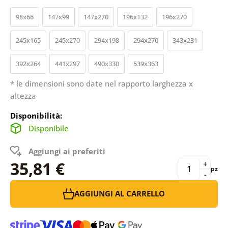
98x66
147x99
147x270
196x132
196x270
245x165
245x270
294x198
294x270
343x231
392x264
441x297
490x330
539x363
* le dimensioni sono date nel rapporto larghezza x
altezza
Disponibilità:
Disponibile
Aggiungi ai preferiti
35,81 €
+
pz
-
AGGIUNGI AL CARRELLO