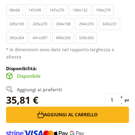
98x66
147x99
147x270
196x132
196x270
245x165
245x270
294x198
294x270
343x231
392x264
441x297
490x330
539x363
* le dimensioni sono date nel rapporto larghezza x
altezza
Disponibilità:
Disponibile
Aggiungi ai preferiti
35,81 €
+
pz
-
AGGIUNGI AL CARRELLO