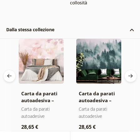
collosità
Dalla stessa collezione
Carta da parati
Carta da parati
C
autoadesiva –
autoadesiva –
a
Foglie con
Foresta nella
M
Carta da parati
Carta da parati
C
sfumatura
nebbia
autoadesive
autoadesive
a
pastello
28,65 €
28,65 €
2