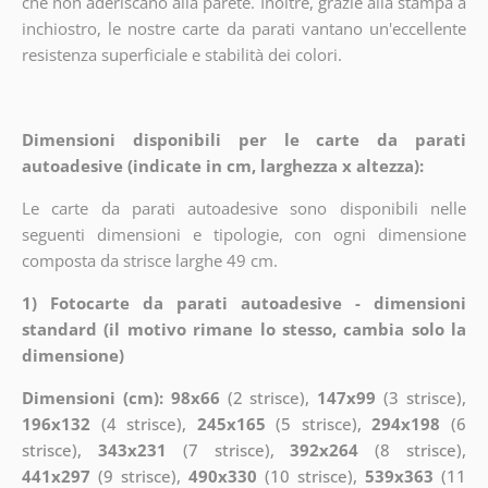
che non aderiscano alla parete. Inoltre, grazie alla stampa a
inchiostro, le nostre carte da parati vantano un'eccellente
resistenza superficiale e stabilità dei colori.
Dimensioni disponibili per le carte da parati
autoadesive (indicate in cm, larghezza x altezza):
Le carte da parati autoadesive sono disponibili nelle
seguenti dimensioni e tipologie, con ogni dimensione
composta da strisce larghe 49 cm.
1) Fotocarte da parati autoadesive - dimensioni
standard (il motivo rimane lo stesso, cambia solo la
dimensione)
Dimensioni (cm): 98x66
(2 strisce),
147x99
(3 strisce),
196x132
(4 strisce),
245x165
(5 strisce),
294x198
(6
strisce),
343x231
(7 strisce),
392x264
(8 strisce),
441x297
(9 strisce),
490x330
(10 strisce),
539x363
(11