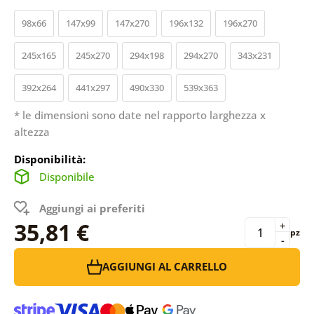
98x66
147x99
147x270
196x132
196x270
245x165
245x270
294x198
294x270
343x231
392x264
441x297
490x330
539x363
* le dimensioni sono date nel rapporto larghezza x
altezza
Disponibilità:
Disponibile
Aggiungi ai preferiti
35,81 €
+
pz
-
AGGIUNGI AL CARRELLO