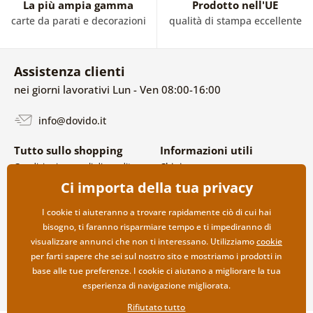
La più ampia gamma
Prodotto nell'UE
carte da parati e decorazioni
qualità di stampa eccellente
Assistenza clienti
nei giorni lavorativi Lun - Ven 08:00-16:00
info@dovido.it
Tutto sullo shopping
Informazioni utili
Condizioni generali di vendita e
Chi siamo
reclami
FAQ
Ci importa della tua privacy
Politica sulla privacy
Contatti
Opzioni di spedizione e
Collaborazione all’ingrosso
I cookie ti aiuteranno a trovare rapidamente ciò di cui hai
pagamento
bisogno, ti faranno risparmiare tempo e ti impediranno di
Reso della merce
visualizzare annunci che non ti interessano. Utilizziamo
cookie
per farti sapere che sei sul nostro sito e mostriamo i prodotti in
base alle tue preferenze. I cookie ci aiutano a migliorare la tua
esperienza di navigazione migliorata.
Rifiutato tutto