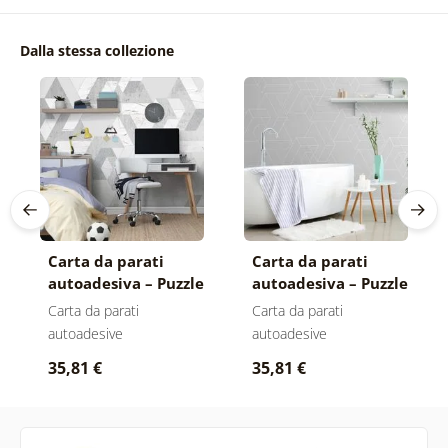
Dalla stessa collezione
Carta da parati
Carta da parati
autoadesiva – Puzzle
autoadesiva – Puzzle
di motivi street art
di motivi grigi
Carta da parati
Carta da parati
autoadesive
autoadesive
35,81 €
35,81 €