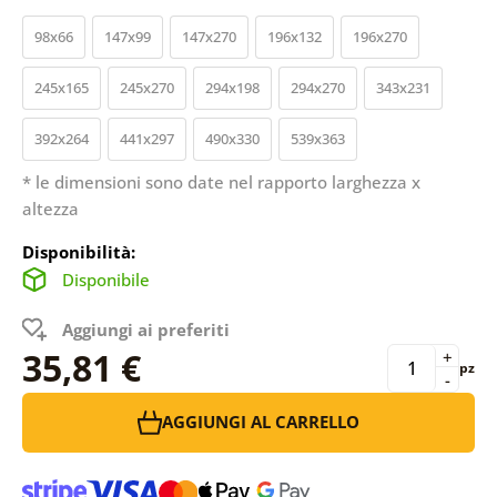
98x66
147x99
147x270
196x132
196x270
245x165
245x270
294x198
294x270
343x231
392x264
441x297
490x330
539x363
* le dimensioni sono date nel rapporto larghezza x
altezza
Disponibilità:
Disponibile
Aggiungi ai preferiti
35,81 €
+
pz
-
AGGIUNGI AL CARRELLO