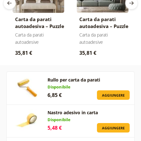
Carta da parati
Carta da parati
autoadesiva – Puzzle
autoadesiva – Puzzle
pastello di motivi
di motivi grigio-
Carta da parati
Carta da parati
bianco
autoadesive
autoadesive
35,81 €
35,81 €
Rullo per carta da parati
Disponibile
6,85 €
AGGIUNGERE
Nastro adesivo in carta
Disponibile
5,48 €
AGGIUNGERE