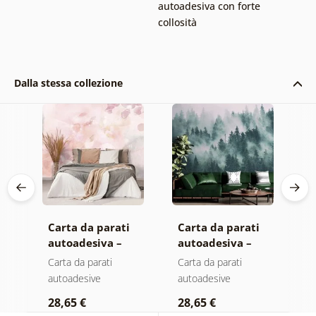
autoadesiva con forte
collosità
Dalla stessa collezione
Carta da parati
Carta da parati
C
autoadesiva –
autoadesiva –
a
Foglie con
Foresta nella
M
Carta da parati
Carta da parati
C
sfumatura
nebbia
autoadesive
autoadesive
a
pastello
28,65 €
28,65 €
2