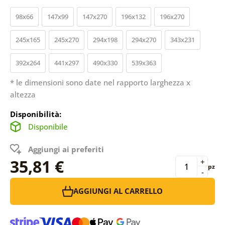
98x66
147x99
147x270
196x132
196x270
245x165
245x270
294x198
294x270
343x231
392x264
441x297
490x330
539x363
* le dimensioni sono date nel rapporto larghezza x
altezza
Disponibilità:
Disponibile
Aggiungi ai preferiti
35,81 €
+
pz
-
AGGIUNGI AL CARRELLO