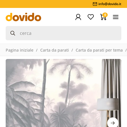
info@dovido.it
0
Pagina iniziale
Carta da parati
Carta da parati per tema