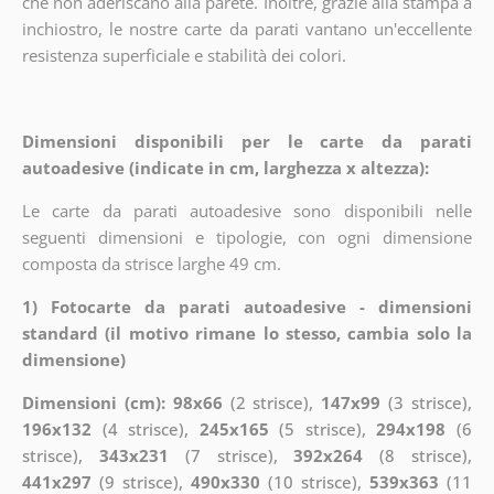
che non aderiscano alla parete. Inoltre, grazie alla stampa a
inchiostro, le nostre carte da parati vantano un'eccellente
resistenza superficiale e stabilità dei colori.
Dimensioni disponibili per le carte da parati
autoadesive (indicate in cm, larghezza x altezza):
Le carte da parati autoadesive sono disponibili nelle
seguenti dimensioni e tipologie, con ogni dimensione
composta da strisce larghe 49 cm.
1) Fotocarte da parati autoadesive - dimensioni
standard (il motivo rimane lo stesso, cambia solo la
dimensione)
Dimensioni (cm): 98x66
(2 strisce),
147x99
(3 strisce),
196x132
(4 strisce),
245x165
(5 strisce),
294x198
(6
strisce),
343x231
(7 strisce),
392x264
(8 strisce),
441x297
(9 strisce),
490x330
(10 strisce),
539x363
(11