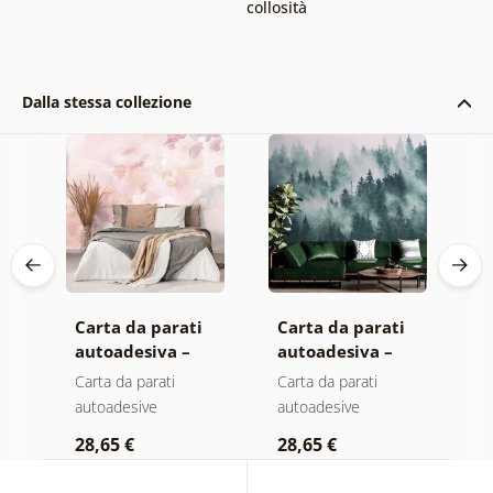
collosità
Dalla stessa collezione
Carta da parati
Carta da parati
C
autoadesiva –
autoadesiva –
a
Foglie con
Foresta nella
M
Carta da parati
Carta da parati
C
sfumatura
nebbia
autoadesive
autoadesive
a
a
pastello
28,65 €
28,65 €
2