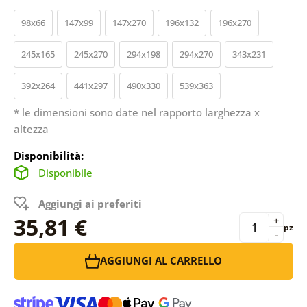
98x66
147x99
147x270
196x132
196x270
245x165
245x270
294x198
294x270
343x231
392x264
441x297
490x330
539x363
* le dimensioni sono date nel rapporto larghezza x
altezza
Disponibilità:
Disponibile
Aggiungi ai preferiti
35,81 €
+
pz
-
AGGIUNGI AL CARRELLO