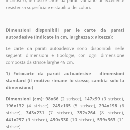
inchiostro, le nostre carte da parati vantano un'eccellente
resistenza superficiale e stabilità dei colori.
Dimensioni disponibili per le carte da parati
autoadesive (indicate in cm, larghezza x altezza):
Le carte da parati autoadesive sono disponibili nelle
seguenti dimensioni e tipologie, con ogni dimensione
composta da strisce larghe 49 cm.
1) Fotocarte da parati autoadesive - dimensioni
standard (il motivo rimane lo stesso, cambia solo la
dimensione)
Dimensioni (cm): 98x66
(2 strisce),
147x99
(3 strisce),
196x132
(4 strisce),
245x165
(5 strisce),
294x198
(6
strisce),
343x231
(7 strisce),
392x264
(8 strisce),
441x297
(9 strisce),
490x330
(10 strisce),
539x363
(11
strisce)