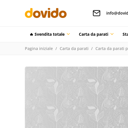
info@dovid
🔥 Svendita totale
Carta da parati
St
Pagina iniziale
Carta da parati
Carta da parati 