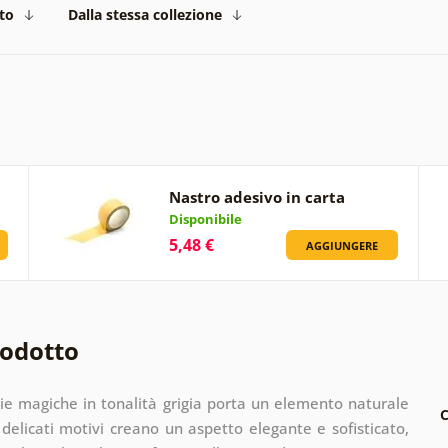
to
Dalla stessa collezione
Nastro adesivo in carta
Disponibile
5,48 €
AGGIUNGERE
rodotto
ie magiche in tonalità grigia porta un elemento naturale
C
i delicati motivi creano un aspetto elegante e sofisticato,