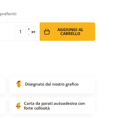
preferiti
+
AGGIUNGI AL
pz
CARRELLO
-
Disegnato dal nostro grafico
Carta da parati autoadesiva con
forte collosità