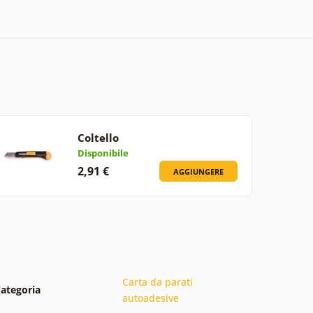
Coltello
Disponibile
2,91 €
AGGIUNGERE
Carta da parati
ategoria
autoadesive