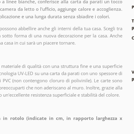
o a linee bianche, conferisce alla carta da parati un tocco
P
camera da letto o l'ufficio, aggiunge calore e accoglienza.
pplicazione e una lunga durata senza sbiadire i colori.
T
p
ssono abbellire anche gli interni della tua casa. Scegli tra
za sotto forma di una nuova decorazione per la casa. Anche
C
a casa in cui sarà un piacere tornare.
ateriale di qualità con una struttura fine e una superficie
V
cnologia UV-LED su una carta da parati con uno spessore di
p
 PVC (non contengono cloruro di polivinile). Le carte sono
 preoccuparti che non aderiscano al muro. Inoltre, grazie alla
 un'eccellente resistenza superficiale e stabilità del colore.
 in rotolo (indicate in cm, in rapporto larghezza x