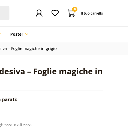
0
Il tuo carrello
Poster
iva – Foglie magiche in grigio
desiva – Foglie magiche in
a parati:
ghezza x altezza