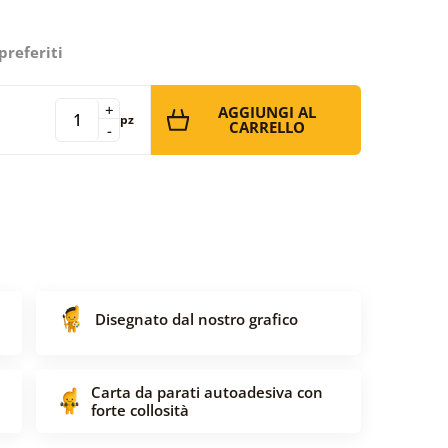
preferiti
+
AGGIUNGI AL
pz
CARRELLO
-
Disegnato dal nostro grafico
Carta da parati autoadesiva con
forte collosità