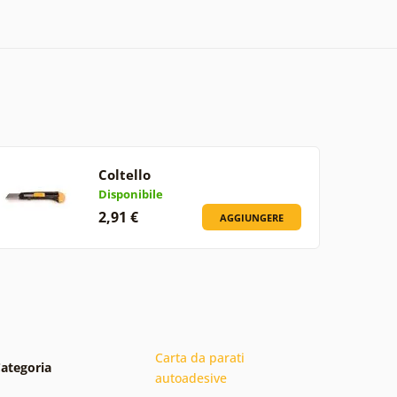
Coltello
Disponibile
2,91 €
AGGIUNGERE
Carta da parati
ategoria
autoadesive