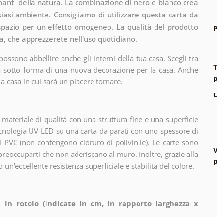
amanti della natura. La combinazione di nero e bianco crea
siasi ambiente. Consigliamo di utilizzare questa carta da
spazio per un effetto omogeneo. La qualità del prodotto
P
a, che apprezzerete nell'uso quotidiano.
ssono abbellire anche gli interni della tua casa. Scegli tra
T
za sotto forma di una nuova decorazione per la casa. Anche
p
a casa in cui sarà un piacere tornare.
C
ateriale di qualità con una struttura fine e una superficie
cnologia UV-LED su una carta da parati con uno spessore di
 PVC (non contengono cloruro di polivinile). Le carte sono
V
 preoccuparti che non aderiscano al muro. Inoltre, grazie alla
p
 un'eccellente resistenza superficiale e stabilità del colore.
 in rotolo (indicate in cm, in rapporto larghezza x