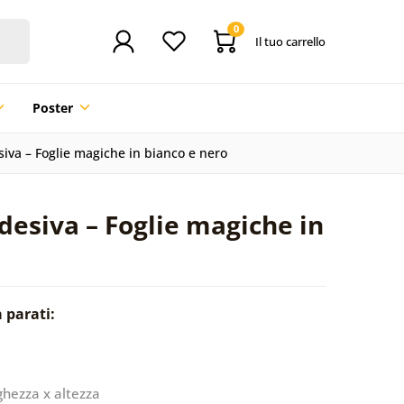
0
Il tuo carrello
Poster
siva – Foglie magiche in bianco e nero
desiva – Foglie magiche in
a parati:
ghezza x altezza