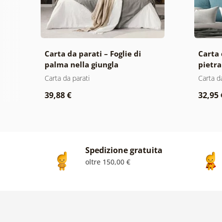
tra
Carta da parati – Foglie di
Carta 
palma nella giungla
pietra
Carta da parati
Carta d
39,88 €
32,95 
Spedizione gratuita
oltre 150,00 €