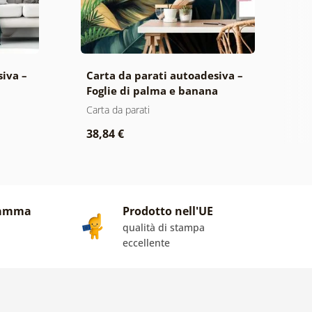
siva –
Carta da parati autoadesiva –
C
Foglie di palma e banana
d
Carta da parati
Ca
38,84 €
2
gamma
Prodotto nell'UE
qualità di stampa
eccellente