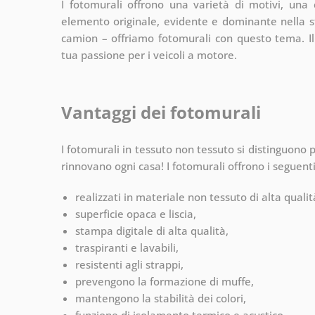
I fotomurali offrono una varietà di motivi, un
elemento originale, evidente e dominante nella st
camion – offriamo fotomurali con questo tema. I
tua passione per i veicoli a motore.
Vantaggi dei fotomurali
I fotomurali in tessuto non tessuto si distinguono p
rinnovano ogni casa! I fotomurali offrono i seguent
realizzati in materiale non tessuto di alta qua
superficie opaca e liscia,
stampa digitale di alta qualità,
traspiranti e lavabili,
resistenti agli strappi,
prevengono la formazione di muffe,
mantengono la stabilità dei colori,
funzione di isolamento termico e acustico,