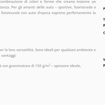
a combinazione di colori e forme che creano insieme un
anza. Per gli amanti delle auto – sportive, fuoristrada o
P
l fotomurale con auto d’epoca esprime perfettamente la
T
p
C
er la loro versatilità. Sono ideali per qualsiasi ambiente e
i vantaggi:
V
p
2
lità con grammatura di 150 g/m
– spessore ideale,