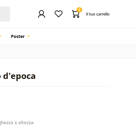
0
Il tuo carrello
Poster
o d'epoca
ghezza x altezza