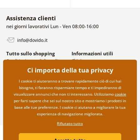
Assistenza clienti
nei giorni lavorativi Lun - Ven 08:00-16:00
info@dovido.it
Tutto sullo shopping
Informazioni utili
Condizioni generali di vendita e
Chi siamo
reclami
FAQ
Ci importa della tua privacy
Politica sulla privacy
Contatti
Opzioni di spedizione e
Collaborazione all’ingrosso
I cookie ti aiuteranno a trovare rapidamente ciò di cui hai
pagamento
bisogno, ti faranno risparmiare tempo e ti impediranno di
Reso della merce
visualizzare annunci che non ti interessano. Utilizziamo
cookie
per farti sapere che sei sul nostro sito e mostriamo i prodotti in
base alle tue preferenze. I cookie ci aiutano a migliorare la tua
esperienza di navigazione migliorata.
Rifiutato tutto
Copyright ©2019 © Dovido.it.