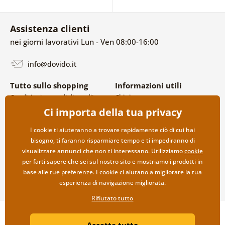
Assistenza clienti
nei giorni lavorativi Lun - Ven 08:00-16:00
info@dovido.it
Tutto sullo shopping
Informazioni utili
Condizioni generali di vendita e
Chi siamo
reclami
FAQ
Ci importa della tua privacy
Politica sulla privacy
Contatti
Opzioni di spedizione e
Collaborazione all’ingrosso
I cookie ti aiuteranno a trovare rapidamente ciò di cui hai
pagamento
bisogno, ti faranno risparmiare tempo e ti impediranno di
Reso della merce
visualizzare annunci che non ti interessano. Utilizziamo
cookie
per farti sapere che sei sul nostro sito e mostriamo i prodotti in
base alle tue preferenze. I cookie ci aiutano a migliorare la tua
esperienza di navigazione migliorata.
Rifiutato tutto
Copyright ©2019 © Dovido.it.