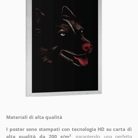
Materiali di alta qualità
I poster sono stampati con tecnologia HD su carta di
alta qualità da 200 g/m²,
garantendo una perfetta