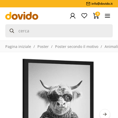
info@dovido.it
0
Pagina iniziale
Poster
Poster secondo il motivo
Animali