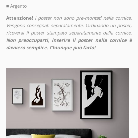
■
Argento
Attenzione!
I poster non sono pre-montati nella cornice.
Vengono consegnati separatamente. Ordinando un poster,
riceverai il poster stampato separatamente dalla cornice.
Non preoccuparti, inserire il poster nella cornice è
davvero semplice. Chiunque può farlo!