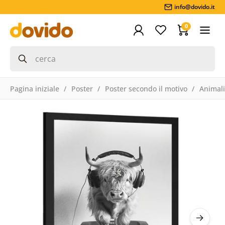
info@dovido.it
0
Pagina iniziale
Poster
Poster secondo il motivo
Animali