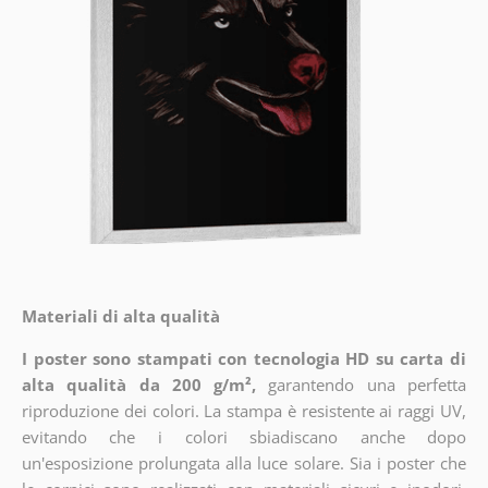
Materiali di alta qualità
I poster sono stampati con tecnologia HD su carta di
alta qualità da 200 g/m²,
garantendo una perfetta
riproduzione dei colori. La stampa è resistente ai raggi UV,
evitando che i colori sbiadiscano anche dopo
un'esposizione prolungata alla luce solare. Sia i poster che