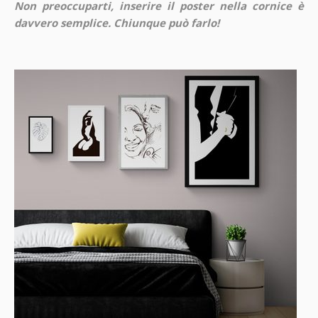
Non preoccuparti, inserire il poster nella cornice è
davvero semplice. Chiunque può farlo!