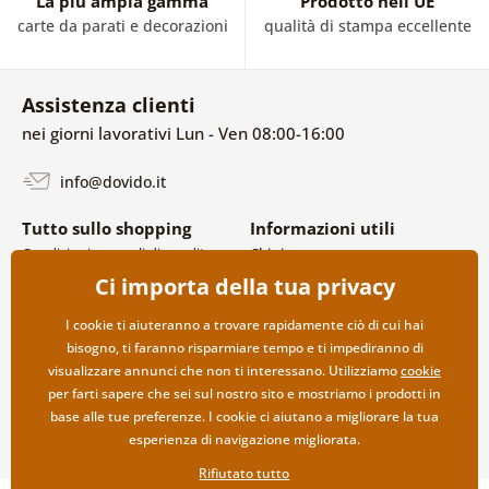
La più ampia gamma
Prodotto nell'UE
carte da parati e decorazioni
qualità di stampa eccellente
Assistenza clienti
nei giorni lavorativi Lun - Ven 08:00-16:00
info@dovido.it
Tutto sullo shopping
Informazioni utili
Condizioni generali di vendita e
Chi siamo
reclami
FAQ
Ci importa della tua privacy
Politica sulla privacy
Contatti
Opzioni di spedizione e
Collaborazione all’ingrosso
I cookie ti aiuteranno a trovare rapidamente ciò di cui hai
pagamento
bisogno, ti faranno risparmiare tempo e ti impediranno di
Reso della merce
visualizzare annunci che non ti interessano. Utilizziamo
cookie
per farti sapere che sei sul nostro sito e mostriamo i prodotti in
base alle tue preferenze. I cookie ci aiutano a migliorare la tua
esperienza di navigazione migliorata.
Rifiutato tutto