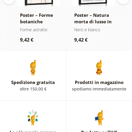
Poster – Forme
Poster – Natura
P
botaniche
morta di lusso in
m
astratte felce
bianco e nero
Forme astratte
Nero e bianco
B
9,42 €
9,42 €
9
Spedizione gratuita
Prodotti in magazzino
oltre 150,00 €
spediamo immediatamente