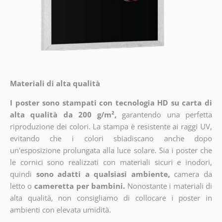
Materiali di alta qualità
I poster sono stampati con tecnologia HD su carta di
alta qualità da 200 g/m²,
garantendo una perfetta
riproduzione dei colori. La stampa è resistente ai raggi UV,
evitando che i colori sbiadiscano anche dopo
un'esposizione prolungata alla luce solare. Sia i poster che
le cornici sono realizzati con materiali sicuri e inodori,
quindi
sono adatti a qualsiasi ambiente,
camera da
letto o
cameretta per bambini.
Nonostante i materiali di
alta qualità, non consigliamo di collocare i poster in
ambienti con elevata umidità.