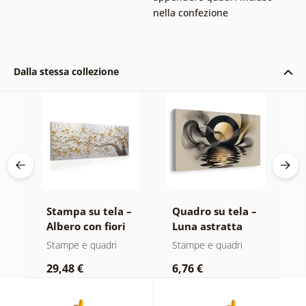
nella confezione
Dalla stessa collezione
 –
Stampa su tela –
Quadro su tela –
Q
Albero con fiori
Luna astratta
L
bianco-dorati
sull’acqua
o
Stampe e quadri
Stampe e quadri
S
29,48 €
6,76 €
2