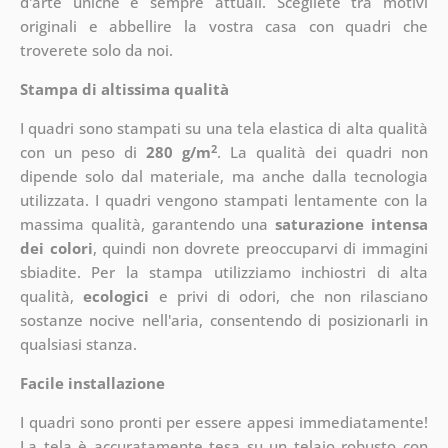
d'arte uniche e sempre attuali. Scegliete tra motivi
originali e abbellire la vostra casa con quadri che
troverete solo da noi.
Stampa di altissima qualità
I quadri sono stampati su una tela elastica di alta qualità
2
con un peso di
280 g/m
. La qualità dei quadri non
dipende solo dal materiale, ma anche dalla tecnologia
utilizzata. I quadri vengono stampati lentamente con la
massima qualità, garantendo una
saturazione intensa
dei colori
, quindi non dovrete preoccuparvi di immagini
sbiadite. Per la stampa utilizziamo inchiostri di alta
qualità,
ecologici
e privi di odori, che non rilasciano
sostanze nocive nell'aria, consentendo di posizionarli in
qualsiasi stanza.
Facile installazione
I quadri sono pronti per essere appesi immediatamente!
La tela è accuratamente tesa su un telaio robusto con