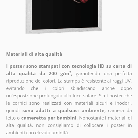
Materiali di alta qualità
I poster sono stampati con tecnologia HD su carta di
alta qualità da 200 g/m²,
garantendo una perfetta
riproduzione dei colori. La stampa è resistente ai raggi UV,
evitando che i colori sbiadiscano anche dopo
un'esposizione prolungata alla luce solare. Sia i poster che
le cornici sono realizzati con materiali sicuri e inodori,
quindi
sono adatti a qualsiasi ambiente,
camera da
letto o
cameretta per bambini.
Nonostante i materiali di
alta qualità, non consigliamo di collocare i poster in
ambienti con elevata umidità.