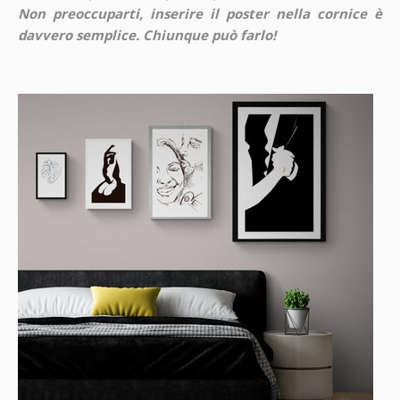
Non preoccuparti, inserire il poster nella cornice è
davvero semplice. Chiunque può farlo!