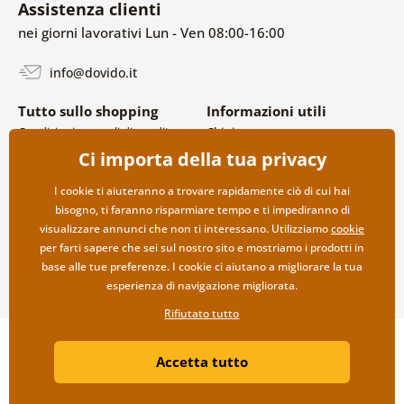
Assistenza clienti
nei giorni lavorativi Lun - Ven 08:00-16:00
info@dovido.it
Tutto sullo shopping
Informazioni utili
Condizioni generali di vendita e
Chi siamo
reclami
FAQ
Ci importa della tua privacy
Politica sulla privacy
Contatti
Opzioni di spedizione e
Collaborazione all’ingrosso
I cookie ti aiuteranno a trovare rapidamente ciò di cui hai
pagamento
bisogno, ti faranno risparmiare tempo e ti impediranno di
Reso della merce
visualizzare annunci che non ti interessano. Utilizziamo
cookie
per farti sapere che sei sul nostro sito e mostriamo i prodotti in
base alle tue preferenze. I cookie ci aiutano a migliorare la tua
esperienza di navigazione migliorata.
Rifiutato tutto
Copyright ©2019 © Dovido.it.
Accetta tutto
Webdesign
Litvanyi.sk
| Negozio online creato da