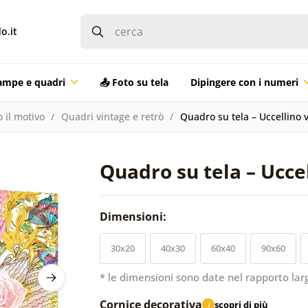
o.it
ampe e quadri
📤 Foto su tela
Dipingere con i numeri
 il motivo
Quadri vintage e retrò
Quadro su tela – Uccellino v
Quadro su tela – Uccel
Dimensioni:
30x20
40x30
60x40
90x60
* le dimensioni sono date nel rapporto lar
Cornice decorativa
scopri di più
i