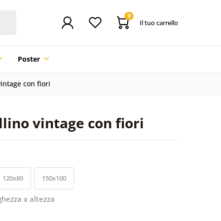
0
Il tuo carrello
Poster
intage con fiori
lino vintage con fiori
120x80
150x100
ghezza x altezza