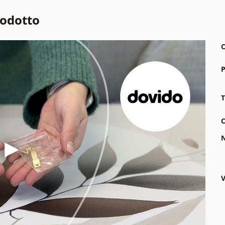
rodotto
C
P
T
C
N
V