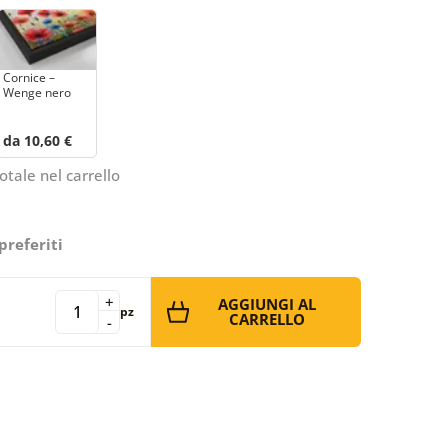
Cornice –
Wenge nero
da 10,60 €
otale nel carrello
preferiti
+
AGGIUNGI AL
pz
CARRELLO
-