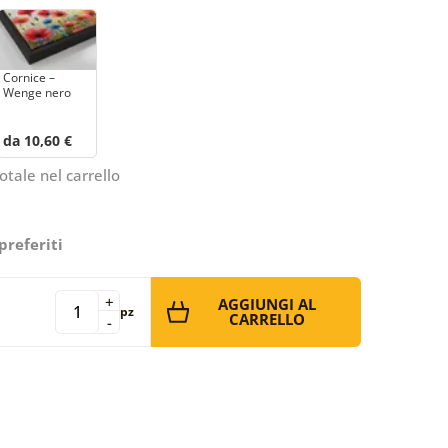
Cornice –
Wenge nero
da 10,60 €
otale nel carrello
preferiti
+
AGGIUNGI AL
pz
CARRELLO
-