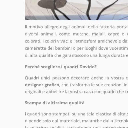
Il motivo allegro degli animali della fattoria port
diversi animali, come mucche, maiali, capre e ca
colorati. I colori vivaci e l'atmosfera amichevole d
camerette dei bambini o per luoghi dove vuoi stim
di alta qualità che garantiscono una lunga durata 
Perché scegliere i quadri Dovido?
Quadri unici possono decorare anche la vostra 
designer grafico
, che
trasforma le sue creazioni in
originali e abbellire la vostra casa con quadri che t
Stampa di altissima qualità
I quadri sono stampati su una tela elastica di alta
dipende solo dal materiale, ma anche dalla tecnol
la massima qualità, garantendo una
saturazione