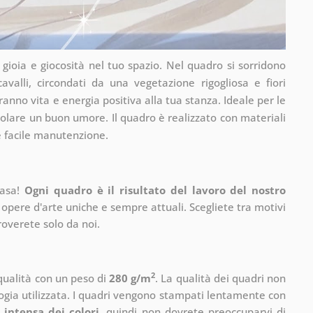
a gioia e giocosità nel tuo spazio. Nel quadro si sorridono
valli, circondati da una vegetazione rigogliosa e fiori
aranno vita e energia positiva alla tua stanza. Ideale per le
olare un buon umore. Il quadro è realizzato con materiali
e facile manutenzione.
casa!
Ogni quadro è il risultato del lavoro del nostro
 opere d'arte uniche e sempre attuali. Scegliete tra motivi
roverete solo da noi.
2
 qualità con un peso di
280 g/m
. La qualità dei quadri non
ogia utilizzata. I quadri vengono stampati lentamente con
 intensa dei colori
, quindi non dovrete preoccuparvi di