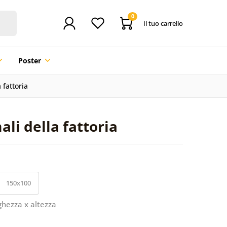
0
Il tuo carrello
Poster
 fattoria
li della fattoria
150x100
ghezza x altezza