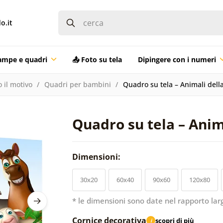
o.it
ampe e quadri
📤 Foto su tela
Dipingere con i numeri
 il motivo
Quadri per bambini
Quadro su tela – Animali della
Quadro su tela – Anima
Dimensioni:
30x20
60x40
90x60
120x80
* le dimensioni sono date nel rapporto lar
Cornice decorativa
scopri di più
i