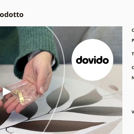
rodotto
C
P
T
C
N
V