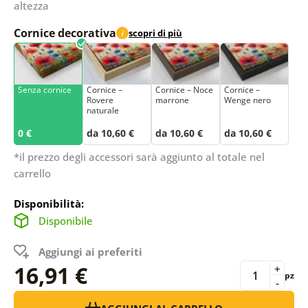
altezza
Cornice decorativa
scopri di più
i
Senza cornice
Cornice –
Cornice – Noce
Cornice –
Rovere
marrone
Wenge nero
naturale
0 €
da 10,60 €
da 10,60 €
da 10,60 €
*il prezzo degli accessori sarà aggiunto al totale nel
carrello
Disponibilità:
Disponibile
Aggiungi ai preferiti
16,91 €
+
pz
-