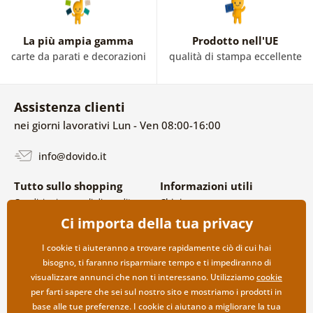
La più ampia gamma
Prodotto nell'UE
carte da parati e decorazioni
qualità di stampa eccellente
Assistenza clienti
nei giorni lavorativi Lun - Ven 08:00-16:00
info@dovido.it
Tutto sullo shopping
Informazioni utili
Condizioni generali di vendita e
Chi siamo
reclami
FAQ
Ci importa della tua privacy
Politica sulla privacy
Contatti
Opzioni di spedizione e
Collaborazione all’ingrosso
I cookie ti aiuteranno a trovare rapidamente ciò di cui hai
pagamento
bisogno, ti faranno risparmiare tempo e ti impediranno di
Reso della merce
visualizzare annunci che non ti interessano. Utilizziamo
cookie
per farti sapere che sei sul nostro sito e mostriamo i prodotti in
base alle tue preferenze. I cookie ci aiutano a migliorare la tua