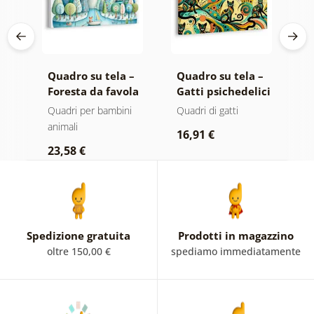
 –
Quadro su tela –
Quadro su tela –
Q
Foresta da favola
Gatti psichedelici
O
con volpe e gufi
d
i
Quadri per bambini
Quadri di gatti
Q
animali
a
16,91 €
23,58 €
2
Spedizione gratuita
Prodotti in magazzino
oltre 150,00 €
spediamo immediatamente