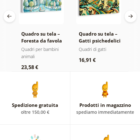
Quadro su tela –
Quadro su tela –
Q
Foresta da favola
Gatti psichedelici
O
con volpe e gufi
d
i
Quadri per bambini
Quadri di gatti
Q
animali
a
16,91 €
23,58 €
2
Spedizione gratuita
Prodotti in magazzino
oltre 150,00 €
spediamo immediatamente