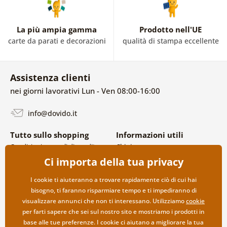
La più ampia gamma
Prodotto nell'UE
carte da parati e decorazioni
qualità di stampa eccellente
Assistenza clienti
nei giorni lavorativi Lun - Ven 08:00-16:00
info@dovido.it
Tutto sullo shopping
Informazioni utili
Condizioni generali di vendita e
Chi siamo
reclami
FAQ
Ci importa della tua privacy
Politica sulla privacy
Contatti
Opzioni di spedizione e
Collaborazione all’ingrosso
I cookie ti aiuteranno a trovare rapidamente ciò di cui hai
pagamento
bisogno, ti faranno risparmiare tempo e ti impediranno di
Reso della merce
visualizzare annunci che non ti interessano. Utilizziamo
cookie
per farti sapere che sei sul nostro sito e mostriamo i prodotti in
base alle tue preferenze. I cookie ci aiutano a migliorare la tua