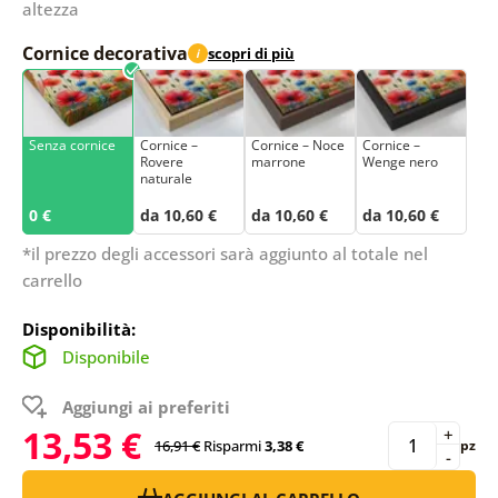
altezza
Cornice decorativa
scopri di più
i
Senza cornice
Cornice –
Cornice – Noce
Cornice –
Rovere
marrone
Wenge nero
naturale
0 €
da 10,60 €
da 10,60 €
da 10,60 €
*il prezzo degli accessori sarà aggiunto al totale nel
carrello
Disponibilità:
Disponibile
Aggiungi ai preferiti
13,53 €
+
16,91 €
Risparmi
3,38 €
pz
-