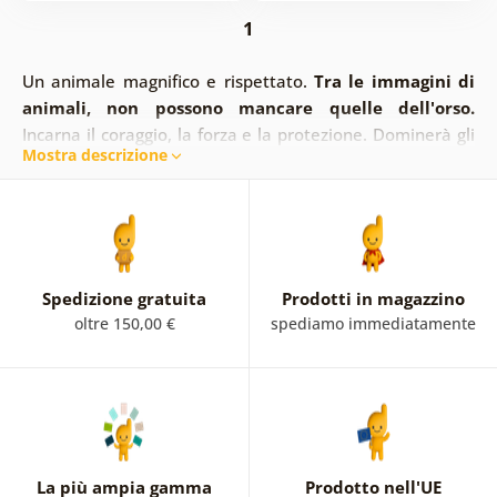
1
Un animale magnifico e rispettato.
Tra le immagini di
animali, non possono mancare quelle dell'orso.
Incarna il coraggio, la forza e la protezione. Dominerà gli
Mostra descrizione
interni. Nella nostra offerta troverete un lussuoso orso
blu-oro, un elegante orso gangster, un divertente orso
con cuffie e un orso senza tempo con un'imitazione di un
quadro. Le nostre immagini di orsi non vi faranno paura,
anzi.
Spedizione gratuita
Prodotti in magazzino
oltre 150,00 €
spediamo immediatamente
La più ampia gamma
Prodotto nell'UE