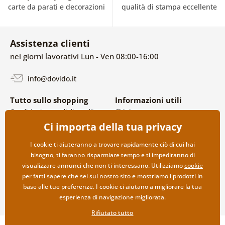
carte da parati e decorazioni
qualità di stampa eccellente
Assistenza clienti
nei giorni lavorativi Lun - Ven 08:00-16:00
info@dovido.it
Tutto sullo shopping
Informazioni utili
Condizioni generali di vendita e
Chi siamo
reclami
FAQ
Ci importa della tua privacy
Politica sulla privacy
Contatti
Opzioni di spedizione e
Collaborazione all’ingrosso
I cookie ti aiuteranno a trovare rapidamente ciò di cui hai
pagamento
bisogno, ti faranno risparmiare tempo e ti impediranno di
Reso della merce
visualizzare annunci che non ti interessano. Utilizziamo
cookie
per farti sapere che sei sul nostro sito e mostriamo i prodotti in
base alle tue preferenze. I cookie ci aiutano a migliorare la tua
esperienza di navigazione migliorata.
Rifiutato tutto