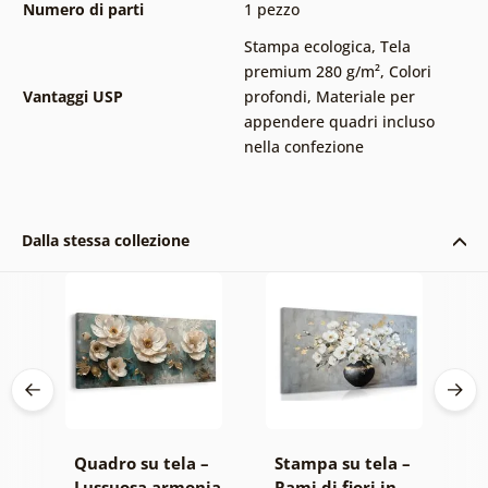
Numero di parti
1 pezzo
Stampa ecologica
,
Tela
premium 280 g/m²
,
Colori
Vantaggi USP
profondi
,
Materiale per
appendere quadri incluso
nella confezione
Dalla stessa collezione
 –
Quadro su tela –
Stampa su tela –
Q
le
Lussuosa armonia
Rami di fiori in
E