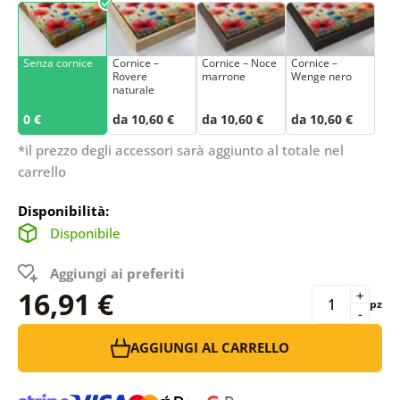
Senza cornice
Cornice –
Cornice – Noce
Cornice –
Rovere
marrone
Wenge nero
naturale
0 €
da 10,60 €
da 10,60 €
da 10,60 €
*il prezzo degli accessori sarà aggiunto al totale nel
carrello
Disponibilità:
Disponibile
Aggiungi ai preferiti
16,91 €
+
pz
-
AGGIUNGI AL CARRELLO