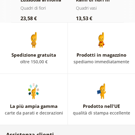
floreale
vaso nero
Quadri di fiori
Quadri vasi
Qu
23,58 €
13,53 €
2
Spedizione gratuita
Prodotti in magazzino
oltre 150,00 €
spediamo immediatamente
La più ampia gamma
Prodotto nell'UE
carte da parati e decorazioni
qualità di stampa eccellente
Assistenza clienti