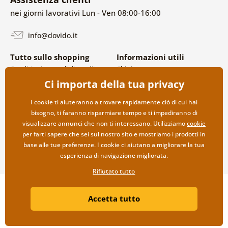
nei giorni lavorativi Lun - Ven 08:00-16:00
info@dovido.it
Tutto sullo shopping
Informazioni utili
Condizioni generali di vendita e
Chi siamo
reclami
FAQ
Ci importa della tua privacy
Politica sulla privacy
Contatti
Opzioni di spedizione e
Collaborazione all’ingrosso
I cookie ti aiuteranno a trovare rapidamente ciò di cui hai
pagamento
bisogno, ti faranno risparmiare tempo e ti impediranno di
Reso della merce
visualizzare annunci che non ti interessano. Utilizziamo
cookie
per farti sapere che sei sul nostro sito e mostriamo i prodotti in
base alle tue preferenze. I cookie ci aiutano a migliorare la tua
esperienza di navigazione migliorata.
Rifiutato tutto
Copyright ©2019 © Dovido.it.
Accetta tutto
Webdesign
Litvanyi.sk
| Negozio online creato da